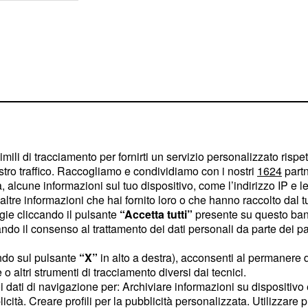
imili di tracciamento per fornirti un servizio personalizzato rispe
stro traffico. Raccogliamo e condividiamo con i nostri
1624
partn
 alcune informazioni sul tuo dispositivo, come l’indirizzo IP e le 
ltre informazioni che hai fornito loro o che hanno raccolto dal tuo
ogie cliccando il pulsante
“Accetta tutti”
presente su questo ban
o il consenso al trattamento dei dati personali da parte dei par
obbligherà più a
ndo sul pulsante
“X”
in alto a destra), acconsenti al permanere 
mo manterrà fin quando
o altri strumenti di tracciamento diversi dai tecnici.
,
 figlia di Kursat
uoi dati di navigazione per: Archiviare informazioni su dispositivo 
licità. Creare profili per la pubblicità personalizzata. Utilizzare p
 ordinato di uccidere