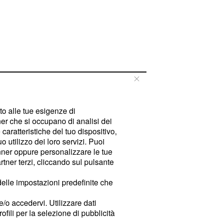
tto alle tue esigenze di
er che si occupano di analisi dei
caratteristiche del tuo dispositivo,
 utilizzo dei loro servizi. Puoi
ner oppure personalizzare le tue
tner terzi, cliccando sul pulsante
delle impostazioni predefinite che
e/o accedervi. Utilizzare dati
rofili per la selezione di pubblicità