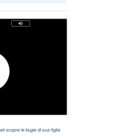
t scopre le bugie di sua figlia