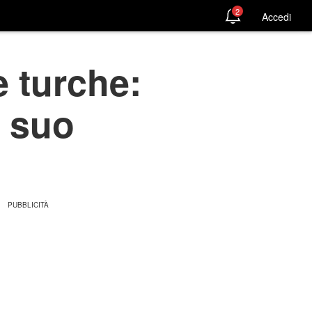
2
Accedi
e turche:
i suo