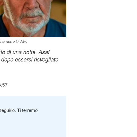
na notte © Atv.
o di una notte, Asaf
 dopo essersi risvegliato
8:57
seguirlo. Ti terremo