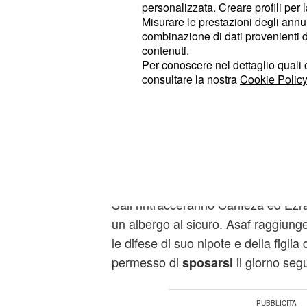
personalizzata. Creare profili per 
Mehmet.
Misurare le prestazioni degli annun
combinazione di dati provenienti da 
contenuti.
Asaf dà il permesso a
Per conoscere nel dettaglio quali c
sposare Canfeza
consultare la nostra
Cookie Policy
Le
anticipazioni della serie tv
rivela
dove scoprirà che Afe
dall'ospedale
Canfeza ed Ezra da Istanbul. Ma la
ascolterà l'ordine della nonna di Ma
barca in partenza per la
all'
Grecia
Sali rintracceranno Canfeza ed Ezr
un albergo al sicuro. Asaf raggiung
le difese di suo nipote e della figlia 
permesso di
il giorno seg
sposarsi