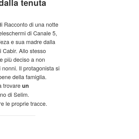
alla tenuta
di Racconto di una notte
eleschermi di Canale 5,
feza e sua madre dalla
i Cabir. Allo stesso
re più deciso a non
nonni. Il protagonista si
l bene della famiglia.
 a trovare
un
no di Selim.
e le proprie tracce.