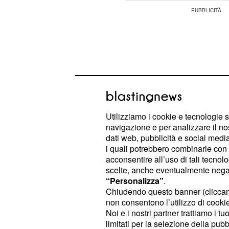
Utilizziamo i cookie e tecnologie s
navigazione e per analizzare il no
dati web, pubblicità e social media,
i quali potrebbero combinarle con a
acconsentire all’uso di tali tecnol
scelte, anche eventualmente negand
“Personalizza”
.
Asat prometterà a Mahir che non lo 
Chiudendo questo banner (clicca
sposare Sila. Un impegno che l'uo
non consentono l’utilizzo di cookie 
Afet gli confesserà che
Canfeza è la
Noi e i nostri partner trattiamo i t
limitati per la selezione della pubb
l'uomo che molto tempo prima aveva