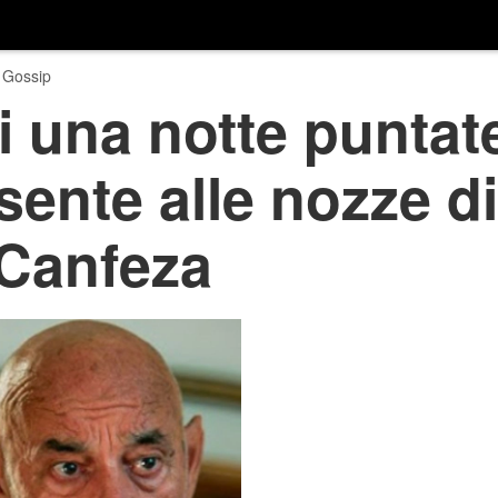
 Gossip
 una notte puntat
ente alle nozze d
 Canfeza