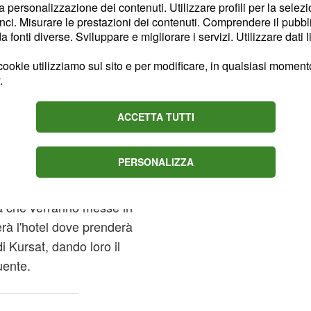
la personalizzazione dei contenuti. Utilizzare profili per la selez
ci. Misurare le prestazioni dei contenuti. Comprendere il pubblic
fonti diverse. Sviluppare e migliorare i servizi. Utilizzare dati l
 suo nipote di
ookie utilizziamo sul sito e per modificare, in qualsiasi momento,
.
no che
Asaf uscirà
ACCETTA TUTTI
t ha allontanato
 protagonista non
PERSONALIZZA
hir, scendendo della
ultimo minuto. Mahir e
a che verranno messe in
erà l'hotel dove prenderà
di Kursat, dando loro il
uente.