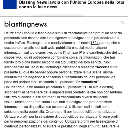
Blasting News lavora con l’Unione Europea nella lotta
contro le fake news
ABOUT
LINEA EDITORIALE
Utilizziamo i cookie e tecnologie simili di tracciamento per fornirti un servizio
Questa sezione offre informazioni trasparenti su Blasting
personalizzato rispetto alle tue esigenze di navigazione e per analizzare il
nostro traffico. Raccogliamo e condividiamo con i nostri
1624
partner che si
News, sui nostri processi editoriali e su come ci impegniamo a
occupano di analisi dei dati web, pubblicità e social media, alcune
creare news di qualità. Inoltre, afferma la nostra aderenza a
informazioni sul tuo dispositivo, come l’indirizzo IP e le caratteristiche del tuo
‘Trust Project - News with Integrity’
Blasting News non è
dispositivo, i quali potrebbero combinarle con altre informazioni che hai
ancora membro del programma, ma ha richiesto di farne
fornito loro o che hanno raccolto dal tuo utilizzo dei loro servizi. Puoi
parte; Trust Project non ha ancora effettuato una verifica di
acconsentire all’uso di tali tecnologie cliccando il pulsante
“Accetta tutti”
conformità agli standard.
presente su questo banner oppure personalizzare le tue scelte, anche
eventualmente negando il consenso al trattamento dei dati personali da
parte dei partner terzi, cliccando sul pulsante
“Personalizza”
.
Su di noi
Chiudendo questo banner (cliccando sul pulsante
“X”
in alto a destra),
acconsenti al permanere delle impostazioni predefinite che non consentono
Team editoriale
l’utilizzo di cookie o altri strumenti di tracciamento diversi dai tecnici.
Noi e i nostri partner trattiamo i tuoi dati di navigazione per: Archiviare
Corporate
informazioni su dispositivo e/o accedervi. Utilizzare dati limitati per la
selezione della pubblicità. Creare profili per la pubblicità personalizzata.
Redazione
Utilizzare profili per la selezione di pubblicità personalizzata. Creare profili
per la personalizzazione dei contenuti. Utilizzare profili per la selezione di
Informativa Privacy
contenuti personalizzati. Misurare le prestazioni degli annunci. Misurare le