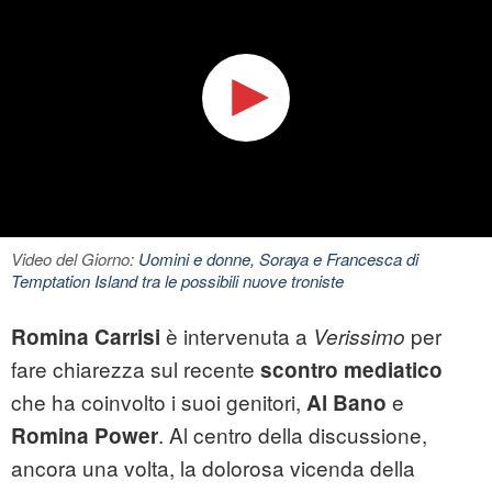
Video del Giorno:
Uomini e donne, Soraya e Francesca di
Temptation Island tra le possibili nuove troniste
è intervenuta a
per
Romina Carrisi
Verissimo
fare chiarezza sul recente
scontro mediatico
che ha coinvolto i suoi genitori,
e
Al Bano
. Al centro della discussione,
Romina Power
ancora una volta, la dolorosa vicenda della