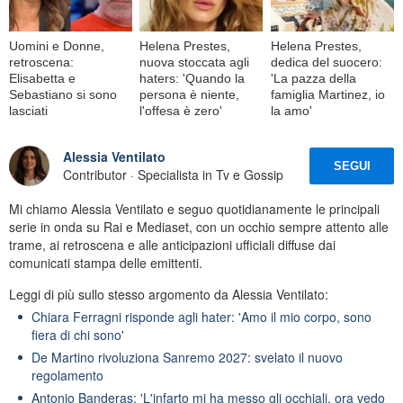
Uomini e Donne,
Helena Prestes,
Helena Prestes,
retroscena:
nuova stoccata agli
dedica del suocero:
Elisabetta e
haters: 'Quando la
'La pazza della
Sebastiano si sono
persona è niente,
famiglia Martinez, io
lasciati
l'offesa è zero'
la amo'
Alessia Ventilato
SEGUI
Contributor · Specialista in Tv e Gossip
Mi chiamo Alessia Ventilato e seguo quotidianamente le principali
serie in onda su Rai e Mediaset, con un occhio sempre attento alle
trame, ai retroscena e alle anticipazioni ufficiali diffuse dai
comunicati stampa delle emittenti.
Leggi di più sullo stesso argomento da Alessia Ventilato:
Chiara Ferragni risponde agli hater: 'Amo il mio corpo, sono
fiera di chi sono'
De Martino rivoluziona Sanremo 2027: svelato il nuovo
regolamento
Antonio Banderas: 'L'infarto mi ha messo gli occhiali, ora vedo