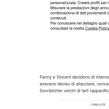
personalizzata. Creare profili per 
Non contenta Sophia chiede ad Eri
Misurare le prestazioni degli annun
inizialmente l'uomo sembra essere
combinazione di dati provenienti da 
sua famiglia, ma successivamente 
contenuti.
Per conoscere nel dettaglio quali c
consultare la nostra
Cookie Policy
Greta e Miro vivono un momento di 
vuole figli, mentre l'uomo vorrebbe 
Greta la scelta migliore sarebbe la
avere rimpianti in futuro, ma succe
passi. Nel frattempo il marito ricev
di lavoro, ma teme che andando in 
possa avere un'influenza negativa su
Fanny e Vincent decidono di interrom
avevano deciso di allacciare, nonost
Sonnbichler cerchi di farli rappacific