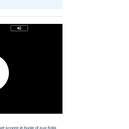
t scopre le bugie di sua figlia