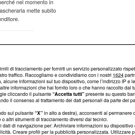
 perché nel momento in
scherarla mette subito
enditore.
imili di tracciamento per fornirti un servizio personalizzato rispe
stro traffico. Raccogliamo e condividiamo con i nostri
1624
partn
 alcune informazioni sul tuo dispositivo, come l’indirizzo IP e le 
ltre informazioni che hai fornito loro o che hanno raccolto dal tuo
ogie cliccando il pulsante
“Accetta tutti”
presente su questo ban
o il consenso al trattamento dei dati personali da parte dei par
ndo sul pulsante
“X”
in alto a destra), acconsenti al permanere 
o altri strumenti di tracciamento diversi dai tecnici.
uoi dati di navigazione per: Archiviare informazioni su dispositivo 
licità. Creare profili per la pubblicità personalizzata. Utilizzare p