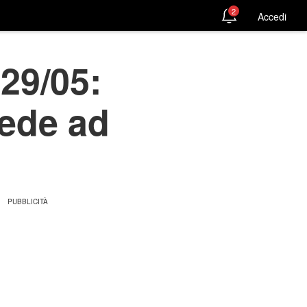
2
Accedi
29/05:
iede ad