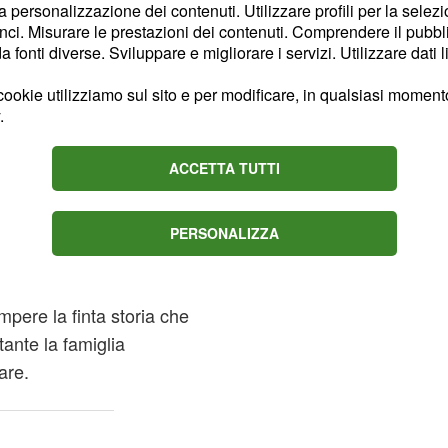
la personalizzazione dei contenuti. Utilizzare profili per la selez
k di allearsi con lei:
ci. Misurare le prestazioni dei contenuti. Comprendere il pubblic
 pronto a tradire la
fonti diverse. Sviluppare e migliorare i servizi. Utilizzare dati l
rifiuta la proposta.
ookie utilizziamo sul sito e per modificare, in qualsiasi momento,
.
tensione: la donna non
mettere su famiglia. Per
ACCETTA TUTTI
sciarsi in modo da non
ssivamente torna sui suoi
e un'importante proposta
PERSONALIZZA
Namibia per tre mesi
lla relazione. Intanto
pere la finta storia che
ante la famiglia
are.