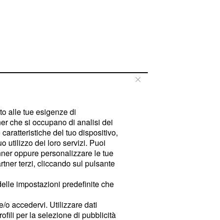
tto alle tue esigenze di
er che si occupano di analisi dei
caratteristiche del tuo dispositivo,
 utilizzo dei loro servizi. Puoi
ner oppure personalizzare le tue
tner terzi, cliccando sul pulsante
delle impostazioni predefinite che
e/o accedervi. Utilizzare dati
rofili per la selezione di pubblicità