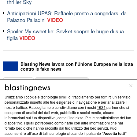
thriller Sky
Anticipazioni UPAS: Raffaele pronto a congedarsi da
Palazzo Palladini
VIDEO
Spoiler My sweet lie: Sevket scopre le bugie di sua
figlia
VIDEO
Blasting News lavora con l’Unione Europea nella lotta
contro le fake news
ABOUT
LINEA EDITORIALE
Utilizziamo i cookie e tecnologie simili di tracciamento per fornirti un servizio
Questa sezione offre informazioni trasparenti su Blasting
personalizzato rispetto alle tue esigenze di navigazione e per analizzare il
nostro traffico. Raccogliamo e condividiamo con i nostri
1624
partner che si
News, sui nostri processi editoriali e su come ci impegniamo a
occupano di analisi dei dati web, pubblicità e social media, alcune
creare news di qualità. Inoltre, afferma la nostra aderenza a
informazioni sul tuo dispositivo, come l’indirizzo IP e le caratteristiche del tuo
‘Trust Project - News with Integrity’
Blasting News non è
dispositivo, i quali potrebbero combinarle con altre informazioni che hai
ancora membro del programma, ma ha richiesto di farne
fornito loro o che hanno raccolto dal tuo utilizzo dei loro servizi. Puoi
parte; Trust Project non ha ancora effettuato una verifica di
acconsentire all’uso di tali tecnologie cliccando il pulsante
“Accetta tutti”