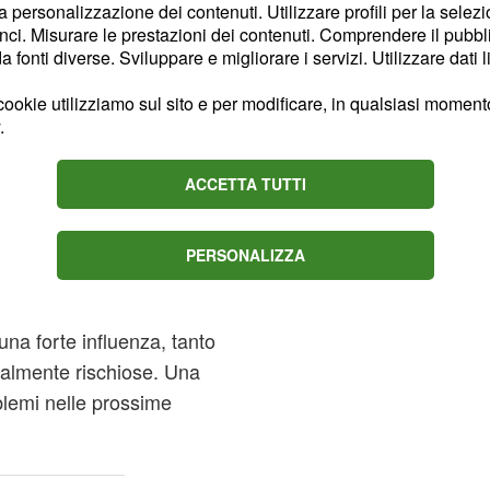
la personalizzazione dei contenuti. Utilizzare profili per la selez
ci. Misurare le prestazioni dei contenuti. Comprendere il pubblic
fonti diverse. Sviluppare e migliorare i servizi. Utilizzare dati l
rni scorsi, Marina aveva
ospetto la presenza di
ookie utilizziamo sul sito e per modificare, in qualsiasi momento,
.
infatti, teme che la
 importante nella vita
ACCETTA TUTTI
i muoversi con cautela
PERSONALIZZA
una certa complicità con
 dal ragazzo. Tuttavia il
una forte influenza, tanto
ialmente rischiose. Una
blemi nelle prossime