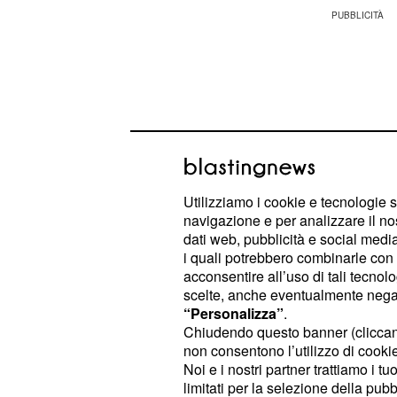
Utilizziamo i cookie e tecnologie s
navigazione e per analizzare il no
dati web, pubblicità e social media,
i quali potrebbero combinarle con a
acconsentire all’uso di tali tecnol
scelte, anche eventualmente negand
“Personalizza”
.
Anche questa volta non mancherann
Chiudendo questo banner (clicca
tensione emotiva.
non consentono l’utilizzo di cookie 
Noi e i nostri partner trattiamo i t
Dove eravamo rimasti
limitati per la selezione della pubb