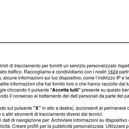
imili di tracciamento per fornirti un servizio personalizzato rispe
stro traffico. Raccogliamo e condividiamo con i nostri
1624
partn
 alcune informazioni sul tuo dispositivo, come l’indirizzo IP e le 
ltre informazioni che hai fornito loro o che hanno raccolto dal tuo
ogie cliccando il pulsante
“Accetta tutti”
presente su questo ban
o il consenso al trattamento dei dati personali da parte dei par
o momenti di forte
ndo sul pulsante
“X”
in alto a destra), acconsenti al permanere 
o altri strumenti di tracciamento diversi dai tecnici.
uoi dati di navigazione per: Archiviare informazioni su dispositivo 
 nelle
licità. Creare profili per la pubblicità personalizzata. Utilizzare p