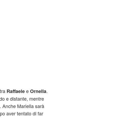
 tra
e
.
Raffaele
Ornella
eddo e distante, mentre
i. Anche Mariella sarà
o aver tentato di far