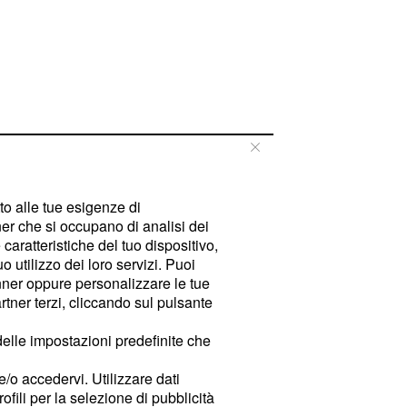
tto alle tue esigenze di
er che si occupano di analisi dei
caratteristiche del tuo dispositivo,
 utilizzo dei loro servizi. Puoi
ner oppure personalizzare le tue
tner terzi, cliccando sul pulsante
delle impostazioni predefinite che
e/o accedervi. Utilizzare dati
rofili per la selezione di pubblicità