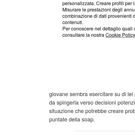
personalizzata. Creare profili per 
precedenti puntate
Misurare le prestazioni degli annun
combinazione di dati provenienti da 
Negli episodi andati in onda nei gio
contenuti.
iniziato a guardare con crescente s
Per conoscere nel dettaglio quali c
consultare la nostra
Cookie Policy
Greta accanto a Roberto. La donna, 
Fournier possa diventare sempre più
del marito e per questo ha deciso d
per cercare di allontanarla.
Nel frattempo Cristina ha ritrovato 
Leo, apparendo sempre più coinvolta
giovane sembra esercitare su di lei 
da spingerla verso decisioni potenz
situazione che potrebbe creare pro
puntate della soap.