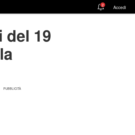
2
Accedi
i del 19
la