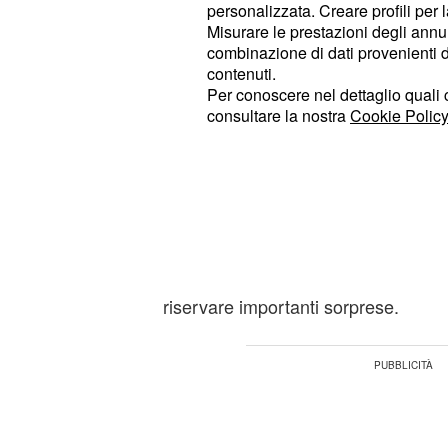
Nel frattempo, il difficile rapporto
personalizzata. Creare profili per 
essere al centro della scena. Dopo il 
Misurare le prestazioni degli annun
combinazione di dati provenienti da 
messi l’uno contro l’altra, i due s
contenuti.
avvicinarsi di nuovo. Tuttavia, rest
Per conoscere nel dettaglio quali c
riavvicinamento sarà davvero since
consultare la nostra
Cookie Policy
momentaneo.
La domanda che molti fan si pongo
davvero dimenticato Pino oppure
I sentimenti del
qualcosa per lui?
tutt’altro che chiari e le prossime p
riservare importanti sorprese.