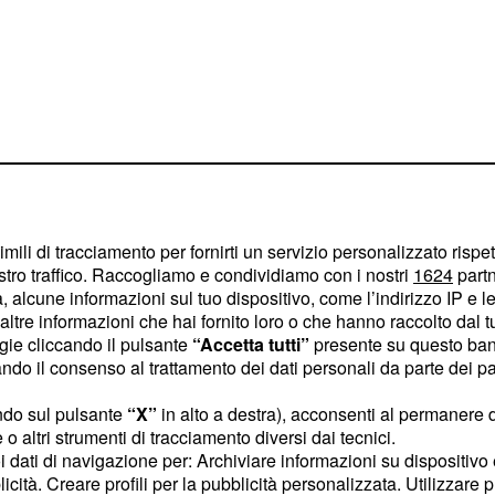
imili di tracciamento per fornirti un servizio personalizzato rispe
stro traffico. Raccogliamo e condividiamo con i nostri
1624
partn
 alcune informazioni sul tuo dispositivo, come l’indirizzo IP e le 
ltre informazioni che hai fornito loro o che hanno raccolto dal tuo
ogie cliccando il pulsante
“Accetta tutti”
presente su questo ban
o il consenso al trattamento dei dati personali da parte dei par
suo equilibrio già
 prospettive
ndo sul pulsante
“X”
in alto a destra), acconsenti al permanere 
o altri strumenti di tracciamento diversi dai tecnici.
uoi dati di navigazione per: Archiviare informazioni su dispositivo 
licità. Creare profili per la pubblicità personalizzata. Utilizzare p