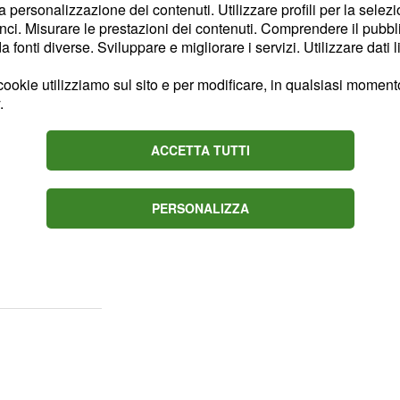
 con Damiano continuerà a
la personalizzazione dei contenuti. Utilizzare profili per la selez
duro litigio che li ha
ci. Misurare le prestazioni dei contenuti. Comprendere il pubblic
fonti diverse. Sviluppare e migliorare i servizi. Utilizzare dati l
embreranno lentamente
a da capire se questo
ookie utilizziamo sul sito e per modificare, in qualsiasi momento,
ro oppure soltanto
.
ACCETTA TUTTI
no è una sola:
Rosa ha
 prova ancora
PERSONALIZZA
la donna appaiono
untate potrebbero