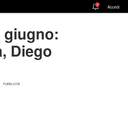
2
Accedi
2 giugno:
a, Diego