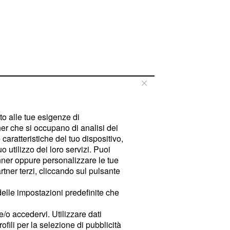
tto alle tue esigenze di
er che si occupano di analisi dei
caratteristiche del tuo dispositivo,
 utilizzo dei loro servizi. Puoi
ner oppure personalizzare le tue
tner terzi, cliccando sul pulsante
delle impostazioni predefinite che
e/o accedervi. Utilizzare dati
rofili per la selezione di pubblicità