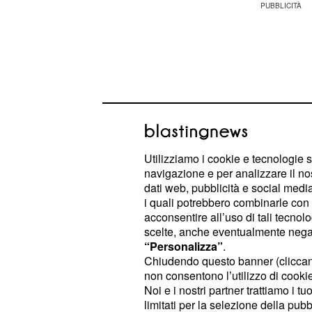
Utilizziamo i cookie e tecnologie s
navigazione e per analizzare il no
dati web, pubblicità e social media,
i quali potrebbero combinarle con a
acconsentire all’uso di tali tecnol
scelte, anche eventualmente negand
La notizia avrà un forte impatto sul 
“Personalizza”
.
precario e potrebbe cambiare le sue
Chiudendo questo banner (clicca
non consentono l’utilizzo di cookie 
sentimentali.
Noi e i nostri partner trattiamo i t
limitati per la selezione della pubb