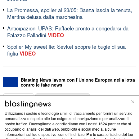
La Promessa, spoiler al 23/05: Baeza lascia la tenuta,
Martina delusa dalla marchesina
Anticipazioni UPAS: Raffaele pronto a congedarsi da
Palazzo Palladini
VIDEO
Spoiler My sweet lie: Sevket scopre le bugie di sua
figlia
VIDEO
Blasting News lavora con l’Unione Europea nella lotta
contro le fake news
ABOUT
LINEA EDITORIALE
Utilizziamo i cookie e tecnologie simili di tracciamento per fornirti un servizio
Questa sezione offre informazioni trasparenti su Blasting
personalizzato rispetto alle tue esigenze di navigazione e per analizzare il
nostro traffico. Raccogliamo e condividiamo con i nostri
1624
partner che si
News, sui nostri processi editoriali e su come ci impegniamo a
occupano di analisi dei dati web, pubblicità e social media, alcune
creare news di qualità. Inoltre, afferma la nostra aderenza a
informazioni sul tuo dispositivo, come l’indirizzo IP e le caratteristiche del tuo
‘Trust Project - News with Integrity’
Blasting News non è