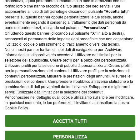
dispositivo, i quali potrebbero combinarle con altre informazioni che hai
ancora membro del programma, ma ha richiesto di farne
fornito loro o che hanno raccolto dal tuo utilizzo dei loro servizi. Puoi
parte; Trust Project non ha ancora effettuato una verifica di
acconsentire all’uso di tali tecnologie cliccando il pulsante
“Accetta tutti”
conformità agli standard.
presente su questo banner oppure personalizzare le tue scelte, anche
eventualmente negando il consenso al trattamento dei dati personali da
parte dei partner terzi, cliccando sul pulsante
“Personalizza”
.
Su di noi
Chiudendo questo banner (cliccando sul pulsante
“X”
in alto a destra),
acconsenti al permanere delle impostazioni predefinite che non consentono
Team editoriale
l’utilizzo di cookie o altri strumenti di tracciamento diversi dai tecnici.
Noi e i nostri partner trattiamo i tuoi dati di navigazione per: Archiviare
Corporate
informazioni su dispositivo e/o accedervi. Utilizzare dati limitati per la
selezione della pubblicità. Creare profili per la pubblicità personalizzata.
Redazione
Utilizzare profili per la selezione di pubblicità personalizzata. Creare profili
per la personalizzazione dei contenuti. Utilizzare profili per la selezione di
Informativa Privacy
contenuti personalizzati. Misurare le prestazioni degli annunci. Misurare le
prestazioni dei contenuti. Comprendere il pubblico attraverso statistiche o la
Cookie Policy
combinazione di dati provenienti da fonti diverse. Sviluppare e migliorare i
servizi. Utilizzare dati limitati per la selezione dei contenuti.
Blasting SA, IDI CHE-247.845.224, Via Carlo Frasca, 3 - 6900
Per conoscere nel dettaglio quali cookie utilizziamo sul sito e per modificare,
Lugano (Svizzera) Tel:
+39 0690258937
in qualsiasi momento, le tue preferenze, ti invitiamo a consultare la nostra
Cookie Policy
.
© 2026 Blasting News
ACCETTA TUTTI
PERSONALIZZA