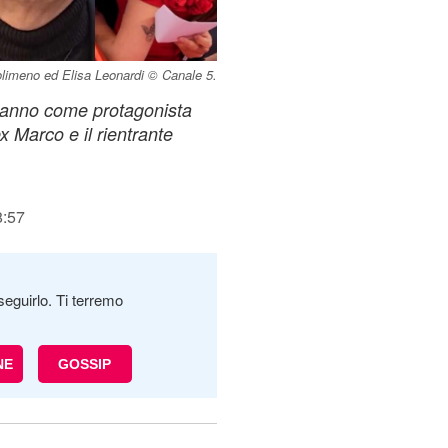
Solimeno ed Elisa Leonardi © Canale 5.
vranno come protagonista
ex Marco e il rientrante
8:57
seguirlo. Ti terremo
NE
GOSSIP