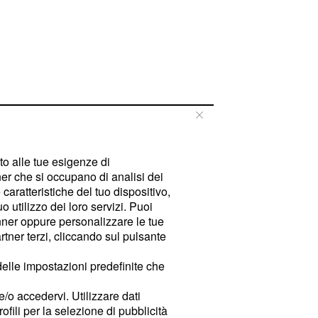
tto alle tue esigenze di
er che si occupano di analisi dei
caratteristiche del tuo dispositivo,
 utilizzo dei loro servizi. Puoi
ner oppure personalizzare le tue
tner terzi, cliccando sul pulsante
delle impostazioni predefinite che
e/o accedervi. Utilizzare dati
rofili per la selezione di pubblicità