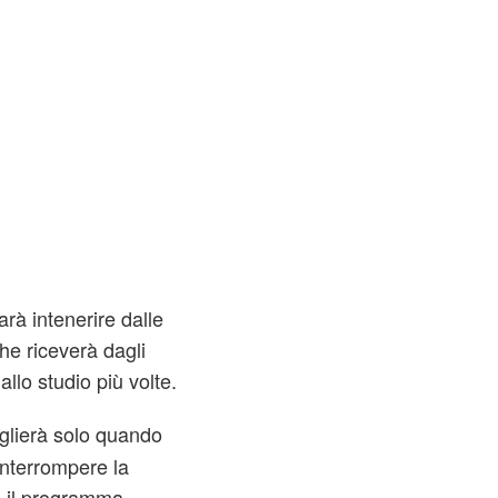
rà intenerire dalle
he riceverà dagli
allo studio più volte.
glierà solo quando
interrompere la
à il programma