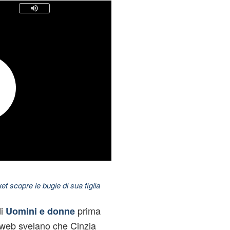
t scopre le bugie di sua figlia
di
prima
Uomini e donne
 web svelano che Cinzia