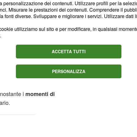
aliere cercherà di
la personalizzazione dei contenuti. Utilizzare profili per la selez
mata nonostante il
ci. Misurare le prestazioni dei contenuti. Comprendere il pubblic
fonti diverse. Sviluppare e migliorare i servizi. Utilizzare dati l
, che riprenderà
ario
assenza.
ookie utilizziamo sul sito e per modificare, in qualsiasi momento,
.
nti a Uomini e
ACCETTA TUTTI
ranno in onda prima
PERSONALIZZA
quando
à a piangere
rle cambiare idea
onostante i
momenti di
rio.