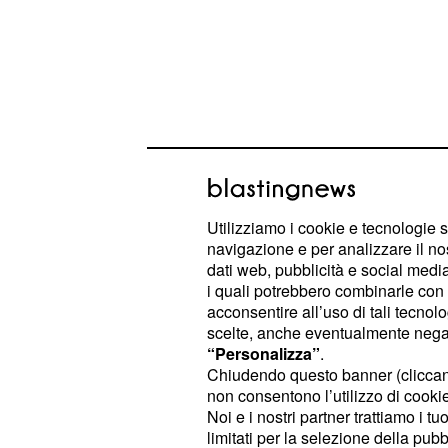
Utilizziamo i cookie e tecnologie s
navigazione e per analizzare il no
dati web, pubblicità e social media,
i quali potrebbero combinarle con a
acconsentire all’uso di tali tecnol
La dama incasserà con dignità la d
scelte, anche eventualmente negand
interrompere la loro conoscenza da u
“Personalizza”
.
poi entrerà in
quando lui
Chiudendo questo banner (clicca
confusione
non consentono l’utilizzo di cookie 
riproporrà in tutti i modi.
Noi e i nostri partner trattiamo i t
limitati per la selezione della pubb