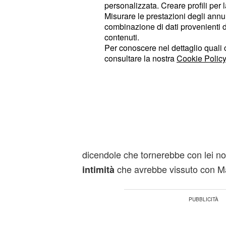
Nel finale di stagione, infatti, il cav
personalizzata. Creare profili per 
recuperare il rapporto con la sua a
Misurare le prestazioni degli annun
combinazione di dati provenienti da 
riavvicinamento tra quest'ultima e
M
contenuti.
posto nel parterre dopo una lunga 
Per conoscere nel dettaglio quali c
consultare la nostra
Cookie Policy
Lacrime e tentenname
donne
In una delle ultime puntate che and
della pausa estiva
Marco si metter
Cinzia lo rifiuterà, poi proverà a fa
dicendole che tornerebbe con lei n
che avrebbe vissuto con Ma
intimità