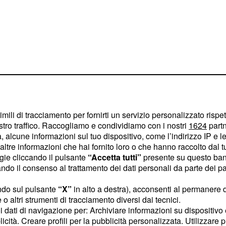
imili di tracciamento per fornirti un servizio personalizzato rispe
stro traffico. Raccogliamo e condividiamo con i nostri
1624
partn
 alcune informazioni sul tuo dispositivo, come l’indirizzo IP e le 
ltre informazioni che hai fornito loro o che hanno raccolto dal tuo
ogie cliccando il pulsante
“Accetta tutti”
presente su questo ban
ecisione di
di
Marco
o il consenso al trattamento dei dati personali da parte dei par
n giorno all'altro, ma
 tornerà e le si
ndo sul pulsante
“X”
in alto a destra), acconsenti al permanere 
o altri strumenti di tracciamento diversi dai tecnici.
uoi dati di navigazione per: Archiviare informazioni su dispositivo 
licità. Creare profili per la pubblicità personalizzata. Utilizzare p