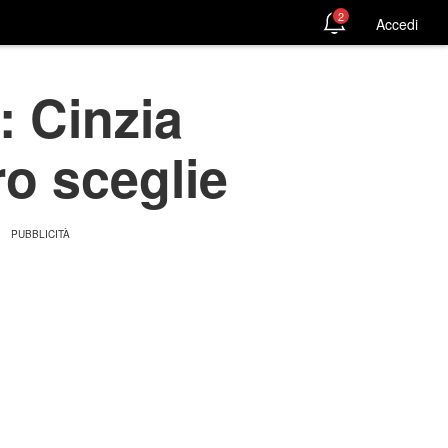
2
Accedi
: Cinzia
ro sceglie