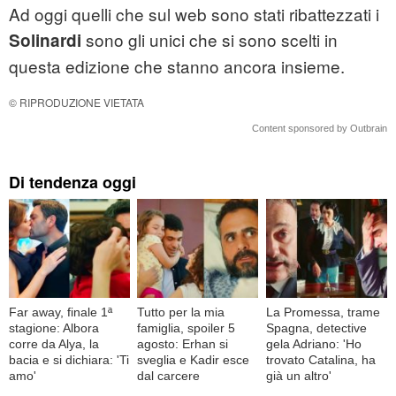
Ad oggi quelli che sul web sono stati ribattezzati i
sono gli unici che si sono scelti in
Solinardi
questa edizione che stanno ancora insieme.
© RIPRODUZIONE VIETATA
Content sponsored by Outbrain
Di tendenza oggi
Far away, finale 1ª
Tutto per la mia
La Promessa, trame
stagione: Albora
famiglia, spoiler 5
Spagna, detective
corre da Alya, la
agosto: Erhan si
gela Adriano: 'Ho
bacia e si dichiara: 'Ti
sveglia e Kadir esce
trovato Catalina, ha
amo'
dal carcere
già un altro'