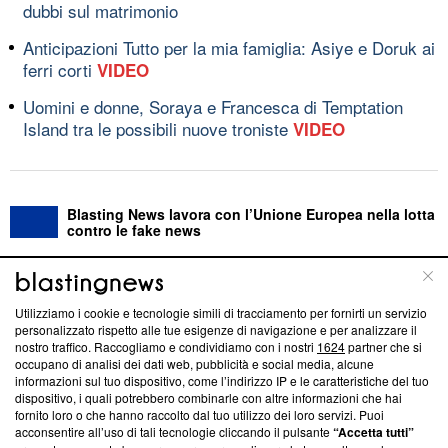
dubbi sul matrimonio
Anticipazioni Tutto per la mia famiglia: Asiye e Doruk ai
ferri corti
VIDEO
Uomini e donne, Soraya e Francesca di Temptation
Island tra le possibili nuove troniste
VIDEO
Blasting News lavora con l’Unione Europea nella lotta
contro le fake news
ABOUT
LINEA EDITORIALE
Utilizziamo i cookie e tecnologie simili di tracciamento per fornirti un servizio
personalizzato rispetto alle tue esigenze di navigazione e per analizzare il
Questa sezione offre informazioni trasparenti su Blasting
nostro traffico. Raccogliamo e condividiamo con i nostri
1624
partner che si
News, sui nostri processi editoriali e su come ci impegniamo a
occupano di analisi dei dati web, pubblicità e social media, alcune
creare news di qualità. Inoltre, afferma la nostra aderenza a
informazioni sul tuo dispositivo, come l’indirizzo IP e le caratteristiche del tuo
‘Trust Project - News with Integrity’
Blasting News non è
dispositivo, i quali potrebbero combinarle con altre informazioni che hai
fornito loro o che hanno raccolto dal tuo utilizzo dei loro servizi. Puoi
ancora membro del programma, ma ha richiesto di farne
acconsentire all’uso di tali tecnologie cliccando il pulsante
“Accetta tutti”
parte; Trust Project non ha ancora effettuato una verifica di