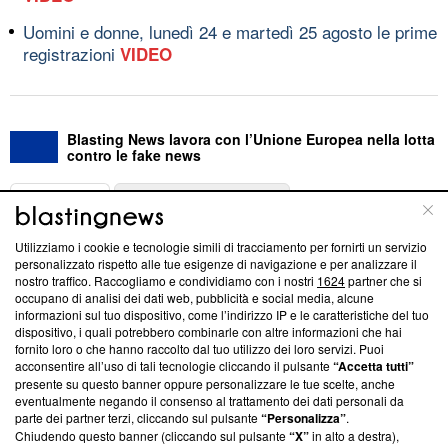
Uomini e donne, lunedì 24 e martedì 25 agosto le prime
registrazioni
VIDEO
Blasting News lavora con l’Unione Europea nella lotta
contro le fake news
ABOUT
LINEA EDITORIALE
Utilizziamo i cookie e tecnologie simili di tracciamento per fornirti un servizio
Questa sezione offre informazioni trasparenti su Blasting
personalizzato rispetto alle tue esigenze di navigazione e per analizzare il
nostro traffico. Raccogliamo e condividiamo con i nostri
1624
partner che si
News, sui nostri processi editoriali e su come ci impegniamo a
occupano di analisi dei dati web, pubblicità e social media, alcune
creare news di qualità. Inoltre, afferma la nostra aderenza a
informazioni sul tuo dispositivo, come l’indirizzo IP e le caratteristiche del tuo
‘Trust Project - News with Integrity’
Blasting News non è
dispositivo, i quali potrebbero combinarle con altre informazioni che hai
ancora membro del programma, ma ha richiesto di farne
fornito loro o che hanno raccolto dal tuo utilizzo dei loro servizi. Puoi
parte; Trust Project non ha ancora effettuato una verifica di
acconsentire all’uso di tali tecnologie cliccando il pulsante
“Accetta tutti”
conformità agli standard.
presente su questo banner oppure personalizzare le tue scelte, anche
eventualmente negando il consenso al trattamento dei dati personali da
parte dei partner terzi, cliccando sul pulsante
“Personalizza”
.
Su di noi
Chiudendo questo banner (cliccando sul pulsante
“X”
in alto a destra),