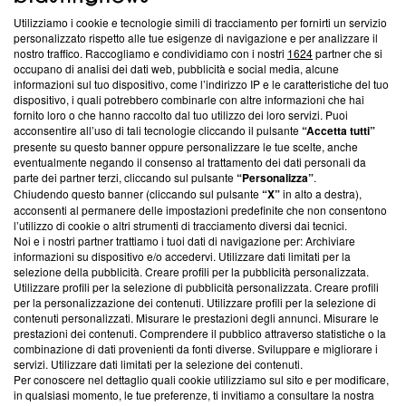
Questa sezione offre informazioni trasparenti su Blasting
Utilizziamo i cookie e tecnologie simili di tracciamento per fornirti un servizio
News, sui nostri processi editoriali e su come ci impegniamo a
personalizzato rispetto alle tue esigenze di navigazione e per analizzare il
creare news di qualità. Inoltre, afferma la nostra aderenza a
nostro traffico. Raccogliamo e condividiamo con i nostri
1624
partner che si
‘Trust Project - News with Integrity’
Blasting News non è
occupano di analisi dei dati web, pubblicità e social media, alcune
informazioni sul tuo dispositivo, come l’indirizzo IP e le caratteristiche del tuo
ancora membro del programma, ma ha richiesto di farne
dispositivo, i quali potrebbero combinarle con altre informazioni che hai
parte; Trust Project non ha ancora effettuato una verifica di
fornito loro o che hanno raccolto dal tuo utilizzo dei loro servizi. Puoi
conformità agli standard.
acconsentire all’uso di tali tecnologie cliccando il pulsante
“Accetta tutti”
presente su questo banner oppure personalizzare le tue scelte, anche
Su di noi
eventualmente negando il consenso al trattamento dei dati personali da
parte dei partner terzi, cliccando sul pulsante
“Personalizza”
.
Team editoriale
Chiudendo questo banner (cliccando sul pulsante
“X”
in alto a destra),
acconsenti al permanere delle impostazioni predefinite che non consentono
Corporate
l’utilizzo di cookie o altri strumenti di tracciamento diversi dai tecnici.
Noi e i nostri partner trattiamo i tuoi dati di navigazione per: Archiviare
Redazione
informazioni su dispositivo e/o accedervi. Utilizzare dati limitati per la
selezione della pubblicità. Creare profili per la pubblicità personalizzata.
Informativa Privacy
Utilizzare profili per la selezione di pubblicità personalizzata. Creare profili
per la personalizzazione dei contenuti. Utilizzare profili per la selezione di
Cookie Policy
contenuti personalizzati. Misurare le prestazioni degli annunci. Misurare le
prestazioni dei contenuti. Comprendere il pubblico attraverso statistiche o la
combinazione di dati provenienti da fonti diverse. Sviluppare e migliorare i
Blasting SA, IDI CHE-247.845.224, Via Carlo Frasca, 3 - 6900
servizi. Utilizzare dati limitati per la selezione dei contenuti.
Lugano (Svizzera) Tel:
+39 0690258937
Per conoscere nel dettaglio quali cookie utilizziamo sul sito e per modificare,
in qualsiasi momento, le tue preferenze, ti invitiamo a consultare la nostra
© 2026 Blasting News