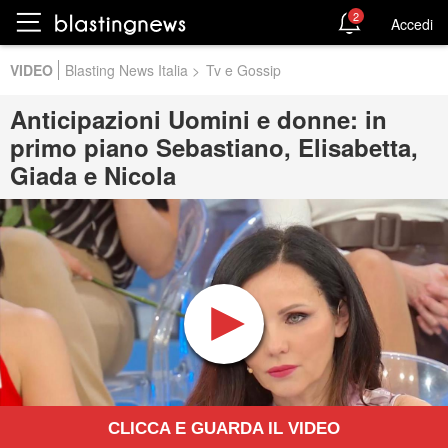
2
Accedi
VIDEO
Blasting News Italia
>
Tv e Gossip
Anticipazioni Uomini e donne: in
primo piano Sebastiano, Elisabetta,
Giada e Nicola
CLICCA E GUARDA IL VIDEO