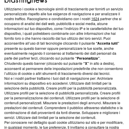
Questa sezione offre informazioni trasparenti su Blasting
Utilizziamo i cookie e tecnologie simili di tracciamento per fornirti un servizio
News, sui nostri processi editoriali e su come ci impegniamo a
personalizzato rispetto alle tue esigenze di navigazione e per analizzare il
creare news di qualità. Inoltre, afferma la nostra aderenza a
nostro traffico. Raccogliamo e condividiamo con i nostri
1624
partner che si
‘Trust Project - News with Integrity’
Blasting News non è
occupano di analisi dei dati web, pubblicità e social media, alcune
informazioni sul tuo dispositivo, come l’indirizzo IP e le caratteristiche del tuo
ancora membro del programma, ma ha richiesto di farne
dispositivo, i quali potrebbero combinarle con altre informazioni che hai
parte; Trust Project non ha ancora effettuato una verifica di
fornito loro o che hanno raccolto dal tuo utilizzo dei loro servizi. Puoi
conformità agli standard.
acconsentire all’uso di tali tecnologie cliccando il pulsante
“Accetta tutti”
presente su questo banner oppure personalizzare le tue scelte, anche
Su di noi
eventualmente negando il consenso al trattamento dei dati personali da
parte dei partner terzi, cliccando sul pulsante
“Personalizza”
.
Team editoriale
Chiudendo questo banner (cliccando sul pulsante
“X”
in alto a destra),
acconsenti al permanere delle impostazioni predefinite che non consentono
Corporate
l’utilizzo di cookie o altri strumenti di tracciamento diversi dai tecnici.
Noi e i nostri partner trattiamo i tuoi dati di navigazione per: Archiviare
Redazione
informazioni su dispositivo e/o accedervi. Utilizzare dati limitati per la
selezione della pubblicità. Creare profili per la pubblicità personalizzata.
Informativa Privacy
Utilizzare profili per la selezione di pubblicità personalizzata. Creare profili
per la personalizzazione dei contenuti. Utilizzare profili per la selezione di
Cookie Policy
contenuti personalizzati. Misurare le prestazioni degli annunci. Misurare le
prestazioni dei contenuti. Comprendere il pubblico attraverso statistiche o la
combinazione di dati provenienti da fonti diverse. Sviluppare e migliorare i
Blasting SA, IDI CHE-247.845.224, Via Carlo Frasca, 3 - 6900
servizi. Utilizzare dati limitati per la selezione dei contenuti.
Lugano (Svizzera) Tel:
+39 0690258937
Per conoscere nel dettaglio quali cookie utilizziamo sul sito e per modificare,
in qualsiasi momento, le tue preferenze, ti invitiamo a consultare la nostra
© 2026 Blasting News