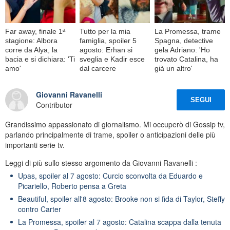
Far away, finale 1ª
Tutto per la mia
La Promessa, trame
stagione: Albora
famiglia, spoiler 5
Spagna, detective
corre da Alya, la
agosto: Erhan si
gela Adriano: 'Ho
bacia e si dichiara: 'Ti
sveglia e Kadir esce
trovato Catalina, ha
amo'
dal carcere
già un altro'
Giovanni Ravanelli
SEGUI
Contributor
Grandissimo appassionato di giornalismo. Mi occuperò di Gossip tv,
parlando principalmente di trame, spoiler o anticipazioni delle più
importanti serie tv.
Leggi di più sullo stesso argomento da Giovanni Ravanelli :
Upas, spoiler al 7 agosto: Curcio sconvolta da Eduardo e
Picariello, Roberto pensa a Greta
Beautiful, spoiler all'8 agosto: Brooke non si fida di Taylor, Steffy
contro Carter
La Promessa, spoiler al 7 agosto: Catalina scappa dalla tenuta