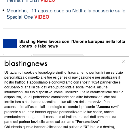
Mourinho, l'11 agosto esce su Netflix la docuserie sullo
Special One
VIDEO
Blasting News lavora con l’Unione Europea nella lotta
contro le fake news
ABOUT
LINEA EDITORIALE
Utilizziamo i cookie e tecnologie simili di tracciamento per fornirti un servizio
Questa sezione offre informazioni trasparenti su Blasting
personalizzato rispetto alle tue esigenze di navigazione e per analizzare il
nostro traffico. Raccogliamo e condividiamo con i nostri
1624
partner che si
News, sui nostri processi editoriali e su come ci impegniamo a
occupano di analisi dei dati web, pubblicità e social media, alcune
creare news di qualità. Inoltre, afferma la nostra aderenza a
informazioni sul tuo dispositivo, come l’indirizzo IP e le caratteristiche del tuo
‘Trust Project - News with Integrity’
Blasting News non è
dispositivo, i quali potrebbero combinarle con altre informazioni che hai
ancora membro del programma, ma ha richiesto di farne
fornito loro o che hanno raccolto dal tuo utilizzo dei loro servizi. Puoi
parte; Trust Project non ha ancora effettuato una verifica di
acconsentire all’uso di tali tecnologie cliccando il pulsante
“Accetta tutti”
conformità agli standard.
presente su questo banner oppure personalizzare le tue scelte, anche
eventualmente negando il consenso al trattamento dei dati personali da
parte dei partner terzi, cliccando sul pulsante
“Personalizza”
.
Su di noi
Chiudendo questo banner (cliccando sul pulsante
“X”
in alto a destra),