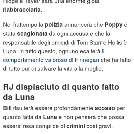
Ridge e Taylor sarà una enorme gioia
riabbracciarla.
Nel frattempo la
annuncerà che
è
polizia
Poppy
stata
da ogni accusa e che la
scagionata
responsabile degli omicidi di Tom Starr e Hollis è
Luna. In tutto questo, ognuno esalterà
il
comportamento valoroso di Finnegan
che ha fatto
di tutto pur di salvare la vita alla moglie.
RJ dispiaciuto di quanto fatto
da Luna
risulterà essere profondamente
per
Bill
scosso
quanto fatta da
e non penserà che possa
Luna
essersi resa complice di
così gravi.
crimini