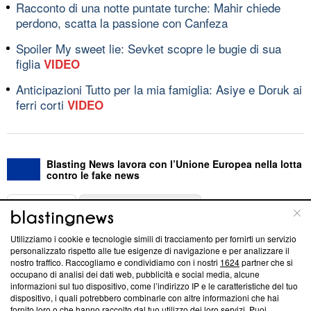
Racconto di una notte puntate turche: Mahir chiede
perdono, scatta la passione con Canfeza
Spoiler My sweet lie: Sevket scopre le bugie di sua
figlia
VIDEO
Anticipazioni Tutto per la mia famiglia: Asiye e Doruk ai
ferri corti
VIDEO
Blasting News lavora con l’Unione Europea nella lotta
contro le fake news
ABOUT
LINEA EDITORIALE
Utilizziamo i cookie e tecnologie simili di tracciamento per fornirti un servizio
Questa sezione offre informazioni trasparenti su Blasting
personalizzato rispetto alle tue esigenze di navigazione e per analizzare il
nostro traffico. Raccogliamo e condividiamo con i nostri
1624
partner che si
News, sui nostri processi editoriali e su come ci impegniamo a
occupano di analisi dei dati web, pubblicità e social media, alcune
creare news di qualità. Inoltre, afferma la nostra aderenza a
informazioni sul tuo dispositivo, come l’indirizzo IP e le caratteristiche del tuo
‘Trust Project - News with Integrity’
Blasting News non è
dispositivo, i quali potrebbero combinarle con altre informazioni che hai
ancora membro del programma, ma ha richiesto di farne
fornito loro o che hanno raccolto dal tuo utilizzo dei loro servizi. Puoi