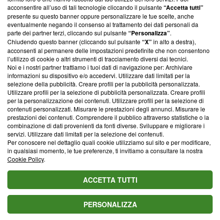
parte; Trust Project non ha ancora effettuato una verifica di
acconsentire all’uso di tali tecnologie cliccando il pulsante
“Accetta tutti”
conformità agli standard.
presente su questo banner oppure personalizzare le tue scelte, anche
eventualmente negando il consenso al trattamento dei dati personali da
parte dei partner terzi, cliccando sul pulsante
“Personalizza”
.
Su di noi
Chiudendo questo banner (cliccando sul pulsante
“X”
in alto a destra),
acconsenti al permanere delle impostazioni predefinite che non consentono
Team editoriale
l’utilizzo di cookie o altri strumenti di tracciamento diversi dai tecnici.
Noi e i nostri partner trattiamo i tuoi dati di navigazione per: Archiviare
Corporate
informazioni su dispositivo e/o accedervi. Utilizzare dati limitati per la
selezione della pubblicità. Creare profili per la pubblicità personalizzata.
Redazione
Utilizzare profili per la selezione di pubblicità personalizzata. Creare profili
per la personalizzazione dei contenuti. Utilizzare profili per la selezione di
Informativa Privacy
contenuti personalizzati. Misurare le prestazioni degli annunci. Misurare le
prestazioni dei contenuti. Comprendere il pubblico attraverso statistiche o la
Cookie Policy
combinazione di dati provenienti da fonti diverse. Sviluppare e migliorare i
servizi. Utilizzare dati limitati per la selezione dei contenuti.
Blasting SA, IDI CHE-247.845.224, Via Carlo Frasca, 3 - 6900
Per conoscere nel dettaglio quali cookie utilizziamo sul sito e per modificare,
Lugano (Svizzera) Tel:
+39 0690258937
in qualsiasi momento, le tue preferenze, ti invitiamo a consultare la nostra
Cookie Policy
.
© 2026 Blasting News
ACCETTA TUTTI
PERSONALIZZA