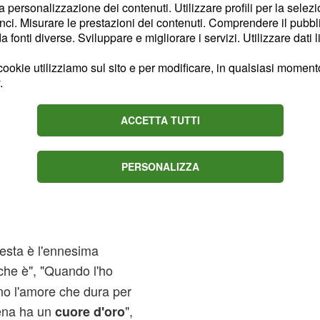
la personalizzazione dei contenuti. Utilizzare profili per la selez
l suo futuro.
ci. Misurare le prestazioni dei contenuti. Comprendere il pubblic
fonti diverse. Sviluppare e migliorare i servizi. Utilizzare dati l
(Stavo scrollando su ig )
ookie utilizziamo sul sito e per modificare, in qualsiasi momento,
.
2026
ACCETTA TUTTI
PERSONALIZZA
o tutti i suoi fan, e ciò
che alcuni di loro hanno
Questa è l'ennesima
he è", "Quando l'ho
ono l'amore che dura per
elena ha un
",
cuore d'oro