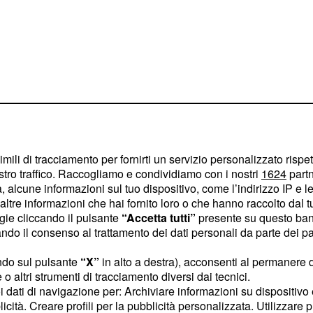
imili di tracciamento per fornirti un servizio personalizzato rispe
stro traffico. Raccogliamo e condividiamo con i nostri
1624
partn
 alcune informazioni sul tuo dispositivo, come l’indirizzo IP e le 
di avere figli. La
ltre informazioni che hai fornito loro o che hanno raccolto dal tuo
anto da volere che si
ogie cliccando il pulsante
“Accetta tutti”
presente su questo ban
o il consenso al trattamento dei dati personali da parte dei par
ione che Prestes ha
ndo sul pulsante
“X”
in alto a destra), acconsenti al permanere 
o altri strumenti di tracciamento diversi dai tecnici.
to il cuore delle persone
uoi dati di navigazione per: Archiviare informazioni su dispositivo 
licità. Creare profili per la pubblicità personalizzata. Utilizzare p
attutto di quelle che