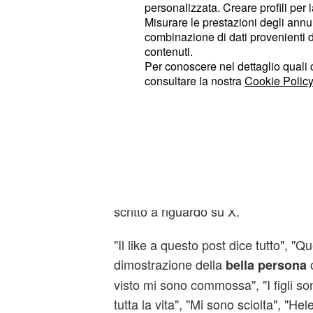
personalizzata. Creare profili per 
sanno cosa desidera la 35enne per i
Misurare le prestazioni degli annun
combinazione di dati provenienti da 
Il like a questo post dice tutto ..!!! 
contenuti.
Per conoscere nel dettaglio quali c
❤️💙
pic.twitter.com/ZcuuQzvD5J
consultare la nostra
Cookie Policy
— Ema (@m8cktwp458)
June 18, 
I commenti sui social
Questa mossa di Helena ha emozionat
si evince anche dai dolci commenti 
scritto a riguardo su X.
"Il like a questo post dice tutto", "
dimostrazione della
c
bella persona
visto mi sono commossa", "I figli s
tutta la vita", "Mi sono sciolta", "H