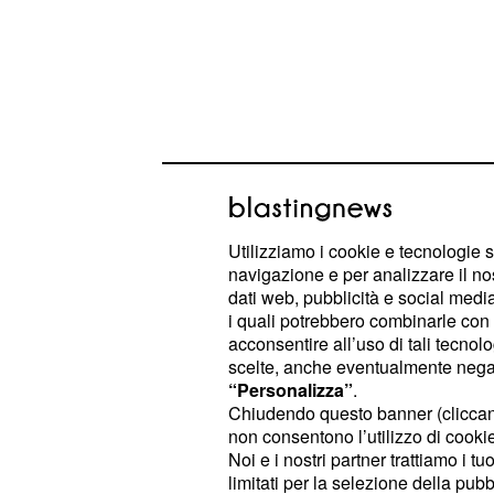
Utilizziamo i cookie e tecnologie s
navigazione e per analizzare il no
dati web, pubblicità e social media,
"Non è mai stata solo una questione 
i quali potrebbero combinarle con a
questione è
amare qualcuno così t
acconsentire all’uso di tali tecnol
scelte, anche eventualmente negand
nel mondo", è la rifless
moltiplichi
“Personalizza”
.
apprezzato di recente sui social.
Chiudendo questo banner (clicca
non consentono l’utilizzo di cookie 
Questo gesto della modella ha tocca
Noi e i nostri partner trattiamo i t
limitati per la selezione della pubb
che la seguono da tanto tempo, sopr