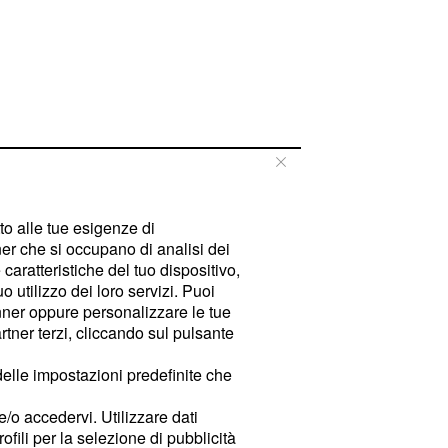
tto alle tue esigenze di
er che si occupano di analisi dei
caratteristiche del tuo dispositivo,
 utilizzo dei loro servizi. Puoi
ner oppure personalizzare le tue
tner terzi, cliccando sul pulsante
delle impostazioni predefinite che
e/o accedervi. Utilizzare dati
rofili per la selezione di pubblicità