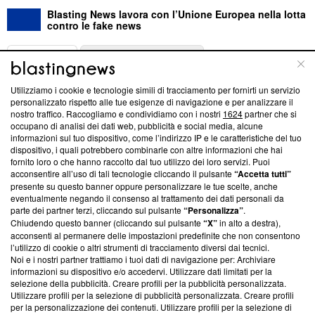
Blasting News lavora con l’Unione Europea nella lotta
contro le fake news
ABOUT
LINEA EDITORIALE
Utilizziamo i cookie e tecnologie simili di tracciamento per fornirti un servizio
Questa sezione offre informazioni trasparenti su Blasting
personalizzato rispetto alle tue esigenze di navigazione e per analizzare il
nostro traffico. Raccogliamo e condividiamo con i nostri
1624
partner che si
News, sui nostri processi editoriali e su come ci impegniamo a
occupano di analisi dei dati web, pubblicità e social media, alcune
creare news di qualità. Inoltre, afferma la nostra aderenza a
informazioni sul tuo dispositivo, come l’indirizzo IP e le caratteristiche del tuo
‘Trust Project - News with Integrity’
Blasting News non è
dispositivo, i quali potrebbero combinarle con altre informazioni che hai
ancora membro del programma, ma ha richiesto di farne
fornito loro o che hanno raccolto dal tuo utilizzo dei loro servizi. Puoi
parte; Trust Project non ha ancora effettuato una verifica di
acconsentire all’uso di tali tecnologie cliccando il pulsante
“Accetta tutti”
conformità agli standard.
presente su questo banner oppure personalizzare le tue scelte, anche
eventualmente negando il consenso al trattamento dei dati personali da
parte dei partner terzi, cliccando sul pulsante
“Personalizza”
.
Su di noi
Chiudendo questo banner (cliccando sul pulsante
“X”
in alto a destra),
acconsenti al permanere delle impostazioni predefinite che non consentono
Team editoriale
l’utilizzo di cookie o altri strumenti di tracciamento diversi dai tecnici.
Noi e i nostri partner trattiamo i tuoi dati di navigazione per: Archiviare
Corporate
informazioni su dispositivo e/o accedervi. Utilizzare dati limitati per la
selezione della pubblicità. Creare profili per la pubblicità personalizzata.
Redazione
Utilizzare profili per la selezione di pubblicità personalizzata. Creare profili
per la personalizzazione dei contenuti. Utilizzare profili per la selezione di
Informativa Privacy