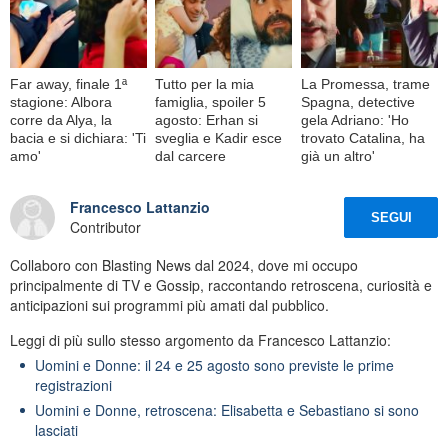
Far away, finale 1ª
Tutto per la mia
La Promessa, trame
stagione: Albora
famiglia, spoiler 5
Spagna, detective
corre da Alya, la
agosto: Erhan si
gela Adriano: 'Ho
bacia e si dichiara: 'Ti
sveglia e Kadir esce
trovato Catalina, ha
amo'
dal carcere
già un altro'
Francesco Lattanzio
SEGUI
Contributor
Collaboro con Blasting News dal 2024, dove mi occupo
principalmente di TV e Gossip, raccontando retroscena, curiosità e
anticipazioni sui programmi più amati dal pubblico.
Leggi di più sullo stesso argomento da Francesco Lattanzio:
Uomini e Donne: il 24 e 25 agosto sono previste le prime
registrazioni
Uomini e Donne, retroscena: Elisabetta e Sebastiano si sono
lasciati