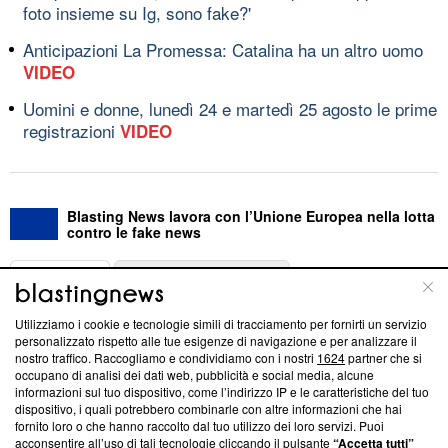
foto insieme su Ig, sono fake?'
Anticipazioni La Promessa: Catalina ha un altro uomo
VIDEO
Uomini e donne, lunedì 24 e martedì 25 agosto le prime
registrazioni
VIDEO
Blasting News lavora con l’Unione Europea nella lotta
contro le fake news
ABOUT
LINEA EDITORIALE
Utilizziamo i cookie e tecnologie simili di tracciamento per fornirti un servizio
Questa sezione offre informazioni trasparenti su Blasting
personalizzato rispetto alle tue esigenze di navigazione e per analizzare il
nostro traffico. Raccogliamo e condividiamo con i nostri
1624
partner che si
News, sui nostri processi editoriali e su come ci impegniamo a
occupano di analisi dei dati web, pubblicità e social media, alcune
creare news di qualità. Inoltre, afferma la nostra aderenza a
informazioni sul tuo dispositivo, come l’indirizzo IP e le caratteristiche del tuo
‘Trust Project - News with Integrity’
Blasting News non è
dispositivo, i quali potrebbero combinarle con altre informazioni che hai
ancora membro del programma, ma ha richiesto di farne
fornito loro o che hanno raccolto dal tuo utilizzo dei loro servizi. Puoi
parte; Trust Project non ha ancora effettuato una verifica di
acconsentire all’uso di tali tecnologie cliccando il pulsante
“Accetta tutti”