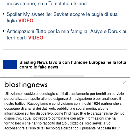
mesiversario, no a Temptation Island
Spoiler My sweet lie: Sevket scopre le bugie di sua
figlia
VIDEO
Anticipazioni Tutto per la mia famiglia: Asiye e Doruk ai
ferri corti
VIDEO
Blasting News lavora con l’Unione Europea nella lotta
contro le fake news
ABOUT
LINEA EDITORIALE
Utilizziamo i cookie e tecnologie simili di tracciamento per fornirti un servizio
Questa sezione offre informazioni trasparenti su Blasting
personalizzato rispetto alle tue esigenze di navigazione e per analizzare il
nostro traffico. Raccogliamo e condividiamo con i nostri
1624
partner che si
News, sui nostri processi editoriali e su come ci impegniamo a
occupano di analisi dei dati web, pubblicità e social media, alcune
creare news di qualità. Inoltre, afferma la nostra aderenza a
informazioni sul tuo dispositivo, come l’indirizzo IP e le caratteristiche del tuo
‘Trust Project - News with Integrity’
Blasting News non è
dispositivo, i quali potrebbero combinarle con altre informazioni che hai
ancora membro del programma, ma ha richiesto di farne
fornito loro o che hanno raccolto dal tuo utilizzo dei loro servizi. Puoi
parte; Trust Project non ha ancora effettuato una verifica di
acconsentire all’uso di tali tecnologie cliccando il pulsante
“Accetta tutti”