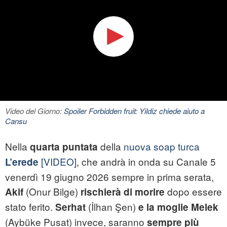
Video del Giorno:
Spoiler Forbidden fruit: Yildiz chiede aiuto a
Cansu
Nella
della
nuova soap turca
quarta puntata
[VIDEO]
, che andrà in onda su Canale 5
L’erede
venerdì 19 giugno 2026 sempre in prima serata,
(Onur Bilge)
dopo essere
Akif
rischierà di morire
stato ferito.
(İlhan Şen)
Serhat
e la moglie Melek
(Aybüke Pusat) invece, saranno
sempre più