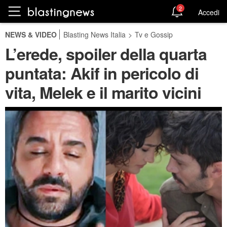
2
Accedi
NEWS & VIDEO
Blasting News Italia
>
Tv e Gossip
L’erede, spoiler della quarta
puntata: Akif in pericolo di
vita, Melek e il marito vicini