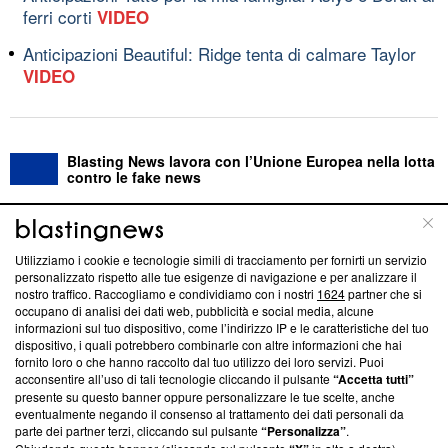
ferri corti
VIDEO
Anticipazioni Beautiful: Ridge tenta di calmare Taylor
VIDEO
Blasting News lavora con l’Unione Europea nella lotta
contro le fake news
ABOUT
LINEA EDITORIALE
Utilizziamo i cookie e tecnologie simili di tracciamento per fornirti un servizio
personalizzato rispetto alle tue esigenze di navigazione e per analizzare il
Questa sezione offre informazioni trasparenti su Blasting
nostro traffico. Raccogliamo e condividiamo con i nostri
1624
partner che si
News, sui nostri processi editoriali e su come ci impegniamo a
occupano di analisi dei dati web, pubblicità e social media, alcune
creare news di qualità. Inoltre, afferma la nostra aderenza a
informazioni sul tuo dispositivo, come l’indirizzo IP e le caratteristiche del tuo
‘Trust Project - News with Integrity’
Blasting News non è
dispositivo, i quali potrebbero combinarle con altre informazioni che hai
fornito loro o che hanno raccolto dal tuo utilizzo dei loro servizi. Puoi
ancora membro del programma, ma ha richiesto di farne
acconsentire all’uso di tali tecnologie cliccando il pulsante
“Accetta tutti”
parte; Trust Project non ha ancora effettuato una verifica di
presente su questo banner oppure personalizzare le tue scelte, anche
conformità agli standard.
eventualmente negando il consenso al trattamento dei dati personali da
parte dei partner terzi, cliccando sul pulsante
“Personalizza”
.
Su di noi