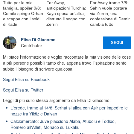
Tutto per la mia
Far Away,
Far Away trame 7/8:
famiglia, spoiler 9/8:
anticipazioni Turchia:
Sahin vuole portare
Cemile spinge Orhan
Kaya sposa un'altra,
via Zerrin, una
e scappa con i soldi
distrutto il sogno con
confessione di Demir
di Kadir
Zerrin
cambia tutto
Elisa Di Giacomo
SEGUI
Contributor
Mi piace l'informazione e voglio raccontare la mia visione delle cose
a più persone possibili tanto che, appena trovo l’ispirazione sento
subito il bisogno di scrivere qualcosa.
Segui
Elisa
su Facebook
Segui
Elisa
su Twitter
Leggi di più sullo stesso argomento da Elisa Di Giacomo:
L'erede, trame al 14/8: Serhat si allea con Asir per impedire le
nozze tra Yildiz e Dalyan
Calciomercato: Juve piacciono Alaba, Atubolu e Todibo,
Romero all'Atleti, Monaco su Lukaku