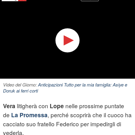
Video del Giorno:
Anticipazioni Tutto per la mia famiglia: Asiye e
Doruk ai ferri corti
litigherà con
nelle prossime puntate
Vera
Lope
de
, perché scoprirà che il cuoco ha
La Promessa
cacciato suo fratello Federico per impedirgli di
vederla.