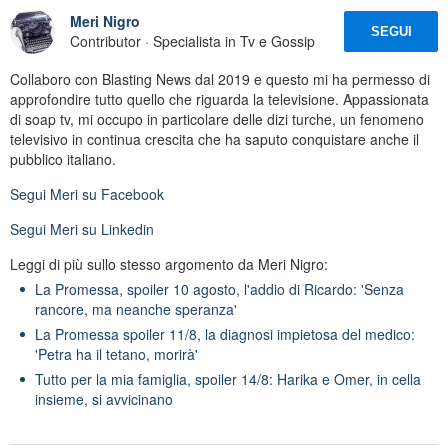
Meri Nigro
SEGUI
Contributor · Specialista in Tv e Gossip
Collaboro con Blasting News dal 2019 e questo mi ha permesso di
approfondire tutto quello che riguarda la televisione. Appassionata
di soap tv, mi occupo in particolare delle dizi turche, un fenomeno
televisivo in continua crescita che ha saputo conquistare anche il
pubblico italiano.
Segui
Meri
su Facebook
Segui
Meri
su Linkedin
Leggi di più sullo stesso argomento da Meri Nigro:
La Promessa, spoiler 10 agosto, l'addio di Ricardo: 'Senza
rancore, ma neanche speranza'
La Promessa spoiler 11/8, la diagnosi impietosa del medico:
'Petra ha il tetano, morirà'
Tutto per la mia famiglia, spoiler 14/8: Harika e Omer, in cella
insieme, si avvicinano