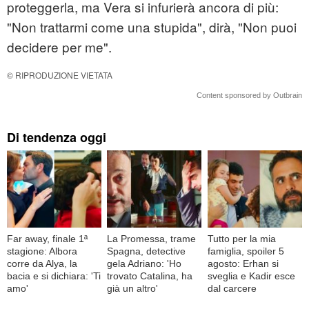
proteggerla, ma Vera si infurierà ancora di più:
"Non trattarmi come una stupida", dirà, "Non puoi
decidere per me".
© RIPRODUZIONE VIETATA
Content sponsored by Outbrain
Di tendenza oggi
Far away, finale 1ª
La Promessa, trame
Tutto per la mia
stagione: Albora
Spagna, detective
famiglia, spoiler 5
corre da Alya, la
gela Adriano: 'Ho
agosto: Erhan si
bacia e si dichiara: 'Ti
trovato Catalina, ha
sveglia e Kadir esce
amo'
già un altro'
dal carcere