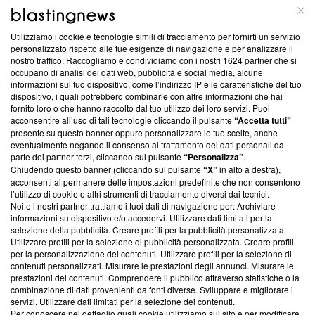
ABOUT
LINEA EDITORIALE
Utilizziamo i cookie e tecnologie simili di tracciamento per fornirti un servizio
Questa sezione offre informazioni trasparenti su Blasting
personalizzato rispetto alle tue esigenze di navigazione e per analizzare il
nostro traffico. Raccogliamo e condividiamo con i nostri
1624
partner che si
News, sui nostri processi editoriali e su come ci impegniamo a
occupano di analisi dei dati web, pubblicità e social media, alcune
creare news di qualità. Inoltre, afferma la nostra aderenza a
informazioni sul tuo dispositivo, come l’indirizzo IP e le caratteristiche del tuo
‘Trust Project - News with Integrity’
Blasting News non è
dispositivo, i quali potrebbero combinarle con altre informazioni che hai
ancora membro del programma, ma ha richiesto di farne
fornito loro o che hanno raccolto dal tuo utilizzo dei loro servizi. Puoi
parte; Trust Project non ha ancora effettuato una verifica di
acconsentire all’uso di tali tecnologie cliccando il pulsante
“Accetta tutti”
conformità agli standard.
presente su questo banner oppure personalizzare le tue scelte, anche
eventualmente negando il consenso al trattamento dei dati personali da
parte dei partner terzi, cliccando sul pulsante
“Personalizza”
.
Su di noi
Chiudendo questo banner (cliccando sul pulsante
“X”
in alto a destra),
acconsenti al permanere delle impostazioni predefinite che non consentono
Team editoriale
l’utilizzo di cookie o altri strumenti di tracciamento diversi dai tecnici.
Noi e i nostri partner trattiamo i tuoi dati di navigazione per: Archiviare
Corporate
informazioni su dispositivo e/o accedervi. Utilizzare dati limitati per la
selezione della pubblicità. Creare profili per la pubblicità personalizzata.
Redazione
Utilizzare profili per la selezione di pubblicità personalizzata. Creare profili
per la personalizzazione dei contenuti. Utilizzare profili per la selezione di
Informativa Privacy
contenuti personalizzati. Misurare le prestazioni degli annunci. Misurare le
prestazioni dei contenuti. Comprendere il pubblico attraverso statistiche o la
Cookie Policy
combinazione di dati provenienti da fonti diverse. Sviluppare e migliorare i
servizi. Utilizzare dati limitati per la selezione dei contenuti.
Blasting SA, IDI CHE-247.845.224, Via Carlo Frasca, 3 - 6900
Per conoscere nel dettaglio quali cookie utilizziamo sul sito e per modificare,