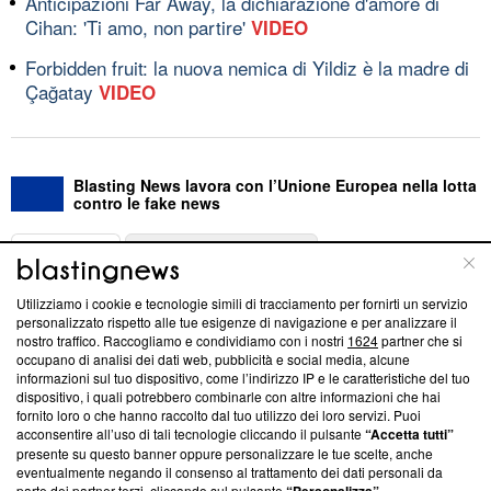
Anticipazioni Far Away, la dichiarazione d'amore di
Cihan: 'Ti amo, non partire'
VIDEO
Forbidden fruit: la nuova nemica di Yildiz è la madre di
Çağatay
VIDEO
Blasting News lavora con l’Unione Europea nella lotta
contro le fake news
ABOUT
LINEA EDITORIALE
Utilizziamo i cookie e tecnologie simili di tracciamento per fornirti un servizio
Questa sezione offre informazioni trasparenti su Blasting
personalizzato rispetto alle tue esigenze di navigazione e per analizzare il
nostro traffico. Raccogliamo e condividiamo con i nostri
1624
partner che si
News, sui nostri processi editoriali e su come ci impegniamo a
occupano di analisi dei dati web, pubblicità e social media, alcune
creare news di qualità. Inoltre, afferma la nostra aderenza a
informazioni sul tuo dispositivo, come l’indirizzo IP e le caratteristiche del tuo
‘Trust Project - News with Integrity’
Blasting News non è
dispositivo, i quali potrebbero combinarle con altre informazioni che hai
ancora membro del programma, ma ha richiesto di farne
fornito loro o che hanno raccolto dal tuo utilizzo dei loro servizi. Puoi
parte; Trust Project non ha ancora effettuato una verifica di
acconsentire all’uso di tali tecnologie cliccando il pulsante
“Accetta tutti”
conformità agli standard.
presente su questo banner oppure personalizzare le tue scelte, anche
eventualmente negando il consenso al trattamento dei dati personali da
parte dei partner terzi, cliccando sul pulsante
.