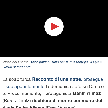
Video del Giorno:
Anticipazioni Tutto per la mia famiglia: Asiye e
Doruk ai ferri corti
La soap turca
, prosegue
Racconto di una notte
il suo appuntamento
la domenica sera su Canale
5. Prossimamente, il protagonista
Mahir Yilmaz
(Burak Deniz)
rischierà di morire
per mano del
(Eren Vurdem).
rivale
Selim Allame