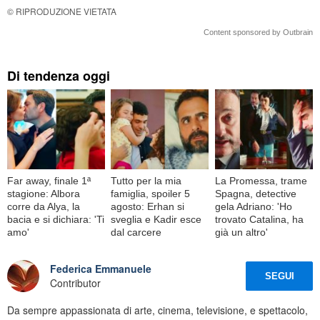
© RIPRODUZIONE VIETATA
Content sponsored by Outbrain
Di tendenza oggi
Far away, finale 1ª
Tutto per la mia
La Promessa, trame
stagione: Albora
famiglia, spoiler 5
Spagna, detective
corre da Alya, la
agosto: Erhan si
gela Adriano: 'Ho
bacia e si dichiara: 'Ti
sveglia e Kadir esce
trovato Catalina, ha
amo'
dal carcere
già un altro'
Federica Emmanuele
SEGUI
Contributor
Da sempre appassionata di arte, cinema, televisione, e spettacolo,