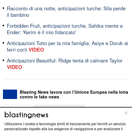
Racconto di una notte, anticipazioni turche: Sila perde
il bambino
Forbidden Fruit, anticipazioni turche, Sahika mente a
Ender: 'Kerim è il mio fidanzato'
Anticipazioni Tutto per la mia famiglia: Asiye e Doruk ai
ferri corti
VIDEO
Anticipazioni Beautiful: Ridge tenta di calmare Taylor
VIDEO
Blasting News lavora con l’Unione Europea nella lotta
contro le fake news
ABOUT
LINEA EDITORIALE
Utilizziamo i cookie e tecnologie simili di tracciamento per fornirti un servizio
Questa sezione offre informazioni trasparenti su Blasting
personalizzato rispetto alle tue esigenze di navigazione e per analizzare il