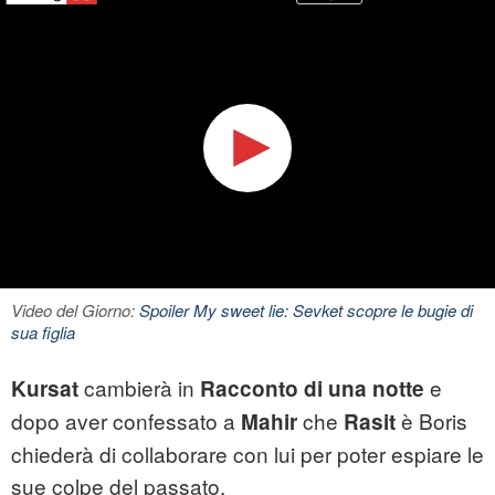
Video del Giorno:
Spoiler My sweet lie: Sevket scopre le bugie di
sua figlia
cambierà in
e
Kursat
Racconto di una notte
dopo aver confessato a
che
è Boris
Mahir
Rasit
chiederà di collaborare con lui per poter espiare le
sue colpe del passato.