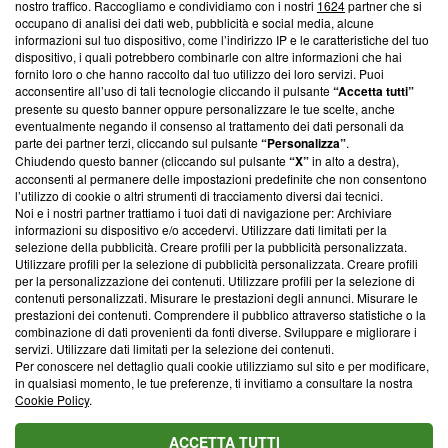
nostro traffico. Raccogliamo e condividiamo con i nostri
1624
partner che si
News, sui nostri processi editoriali e su come ci impegniamo a
occupano di analisi dei dati web, pubblicità e social media, alcune
creare news di qualità. Inoltre, afferma la nostra aderenza a
informazioni sul tuo dispositivo, come l’indirizzo IP e le caratteristiche del tuo
‘Trust Project - News with Integrity’
Blasting News non è
dispositivo, i quali potrebbero combinarle con altre informazioni che hai
ancora membro del programma, ma ha richiesto di farne
fornito loro o che hanno raccolto dal tuo utilizzo dei loro servizi. Puoi
parte; Trust Project non ha ancora effettuato una verifica di
acconsentire all’uso di tali tecnologie cliccando il pulsante
“Accetta tutti”
conformità agli standard.
presente su questo banner oppure personalizzare le tue scelte, anche
eventualmente negando il consenso al trattamento dei dati personali da
parte dei partner terzi, cliccando sul pulsante
“Personalizza”
.
Su di noi
Chiudendo questo banner (cliccando sul pulsante
“X”
in alto a destra),
acconsenti al permanere delle impostazioni predefinite che non consentono
Team editoriale
l’utilizzo di cookie o altri strumenti di tracciamento diversi dai tecnici.
Noi e i nostri partner trattiamo i tuoi dati di navigazione per: Archiviare
Corporate
informazioni su dispositivo e/o accedervi. Utilizzare dati limitati per la
selezione della pubblicità. Creare profili per la pubblicità personalizzata.
Redazione
Utilizzare profili per la selezione di pubblicità personalizzata. Creare profili
per la personalizzazione dei contenuti. Utilizzare profili per la selezione di
Informativa Privacy
contenuti personalizzati. Misurare le prestazioni degli annunci. Misurare le
prestazioni dei contenuti. Comprendere il pubblico attraverso statistiche o la
Cookie Policy
combinazione di dati provenienti da fonti diverse. Sviluppare e migliorare i
servizi. Utilizzare dati limitati per la selezione dei contenuti.
Blasting SA, IDI CHE-247.845.224, Via Carlo Frasca, 3 - 6900
Per conoscere nel dettaglio quali cookie utilizziamo sul sito e per modificare,
Lugano (Svizzera) Tel:
+39 0690258937
in qualsiasi momento, le tue preferenze, ti invitiamo a consultare la nostra
Cookie Policy
.
© 2026 Blasting News
ACCETTA TUTTI