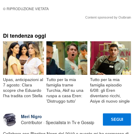
© RIPRODUZIONE VIETATA
Content sponsored by Outbrain
Di tendenza oggi
Upas, anticipazioni al
Tutto per la mia
Tutto per la mia
7 agosto: Clara
famiglia trame
famiglia episodio
scopre che Eduardo
Turchia, Akif su una
6/08: gli Eren
l'ha tradita con Stella
ruspa a casa Eren:
diventano ricchi,
'Distruggo tutto'
Asiye di nuovo single
Meri Nigro
SEGUI
Contributor · Specialista in Tv e Gossip
Collaboro con Blasting News dal 2019 e questo mi ha permesso di