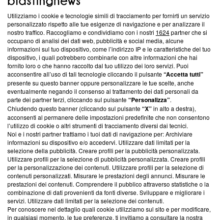
Utilizziamo i cookie e tecnologie simili di tracciamento per fornirti un servizio
Questa sezione offre informazioni trasparenti su Blasting
personalizzato rispetto alle tue esigenze di navigazione e per analizzare il
nostro traffico. Raccogliamo e condividiamo con i nostri
1624
partner che si
News, sui nostri processi editoriali e su come ci impegniamo a
occupano di analisi dei dati web, pubblicità e social media, alcune
creare news di qualità. Inoltre, afferma la nostra aderenza a
informazioni sul tuo dispositivo, come l’indirizzo IP e le caratteristiche del tuo
‘Trust Project - News with Integrity’
Blasting News non è
dispositivo, i quali potrebbero combinarle con altre informazioni che hai
ancora membro del programma, ma ha richiesto di farne
fornito loro o che hanno raccolto dal tuo utilizzo dei loro servizi. Puoi
parte; Trust Project non ha ancora effettuato una verifica di
acconsentire all’uso di tali tecnologie cliccando il pulsante
“Accetta tutti”
conformità agli standard.
presente su questo banner oppure personalizzare le tue scelte, anche
eventualmente negando il consenso al trattamento dei dati personali da
parte dei partner terzi, cliccando sul pulsante
“Personalizza”
.
Su di noi
Chiudendo questo banner (cliccando sul pulsante
“X”
in alto a destra),
acconsenti al permanere delle impostazioni predefinite che non consentono
Team editoriale
l’utilizzo di cookie o altri strumenti di tracciamento diversi dai tecnici.
Noi e i nostri partner trattiamo i tuoi dati di navigazione per: Archiviare
Corporate
informazioni su dispositivo e/o accedervi. Utilizzare dati limitati per la
selezione della pubblicità. Creare profili per la pubblicità personalizzata.
Redazione
Utilizzare profili per la selezione di pubblicità personalizzata. Creare profili
per la personalizzazione dei contenuti. Utilizzare profili per la selezione di
Informativa Privacy
contenuti personalizzati. Misurare le prestazioni degli annunci. Misurare le
prestazioni dei contenuti. Comprendere il pubblico attraverso statistiche o la
Cookie Policy
combinazione di dati provenienti da fonti diverse. Sviluppare e migliorare i
servizi. Utilizzare dati limitati per la selezione dei contenuti.
Blasting SA, IDI CHE-247.845.224, Via Carlo Frasca, 3 - 6900
Per conoscere nel dettaglio quali cookie utilizziamo sul sito e per modificare,
Lugano (Svizzera) Tel:
+39 0690258937
in qualsiasi momento, le tue preferenze, ti invitiamo a consultare la nostra