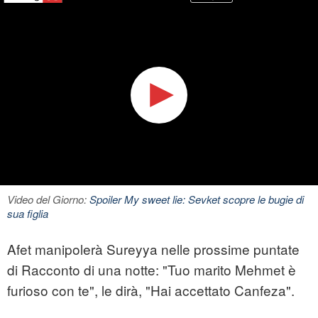
Video del Giorno:
Spoiler My sweet lie: Sevket scopre le bugie di
sua figlia
Afet manipolerà Sureyya nelle prossime puntate
di Racconto di una notte: "Tuo marito Mehmet è
furioso con te", le dirà, "Hai accettato Canfeza".