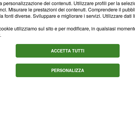
la personalizzazione dei contenuti. Utilizzare profili per la selez
 espresso il suo pensiero
ci. Misurare le prestazioni dei contenuti. Comprendere il pubblic
uanti bambini siano in
fonti diverse. Sviluppare e migliorare i servizi. Utilizzare dati l
un polmone. Io credo che,
ookie utilizziamo sul sito e per modificare, in qualsiasi momento,
a diventando sostituibile
.
a cosa che non possiamo
 nostri organi.
ACCETTA TUTTI
PERSONALIZZA