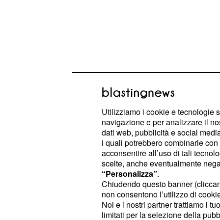
Utilizziamo i cookie e tecnologie s
L'appello di Sonia Bru
navigazione e per analizzare il no
dati web, pubblicità e social media,
"Donate gli organi"
i quali potrebbero combinarle con a
acconsentire all’uso di tali tecnol
L'intensa permanenza in ospedale h
scelte, anche eventualmente negand
Bruganelli a una profonda riflessione
“Personalizza”
.
nei reparti pediatrici. L'imprenditric
Chiudendo questo banner (clicca
non consentono l’utilizzo di cookie 
l'opinione pubblica attraverso i suoi 
Noi e i nostri partner trattiamo i t
sottolineando l'importanza di un ge
limitati per la selezione della pubb