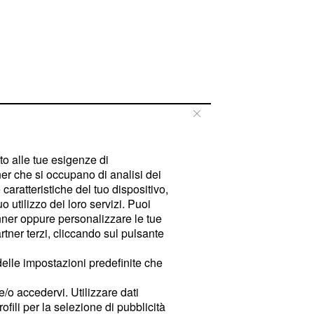
tto alle tue esigenze di
er che si occupano di analisi dei
caratteristiche del tuo dispositivo,
 utilizzo dei loro servizi. Puoi
ner oppure personalizzare le tue
tner terzi, cliccando sul pulsante
delle impostazioni predefinite che
e/o accedervi. Utilizzare dati
rofili per la selezione di pubblicità