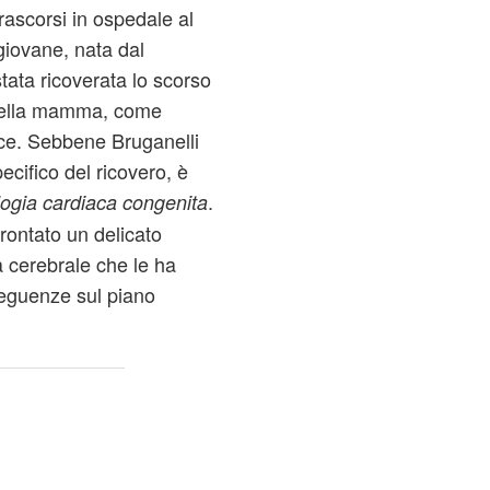
rascorsi in ospedale al
 giovane, nata dal
tata ricoverata lo scorso
 della mamma, come
ice. Sebbene Bruganelli
ecifico del ricovero, è
.
logia cardiaca congenita
frontato un delicato
a cerebrale che le ha
eguenze sul piano