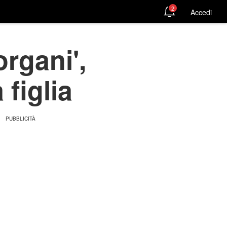
2
Accedi
organi',
 figlia