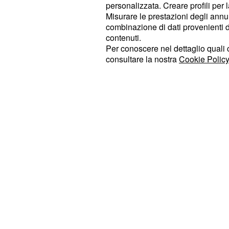
personalizzata. Creare profili per 
. Ha
di civiltà e rispetto per la vita
Misurare le prestazioni degli annun
con chiarezza: "Non avete idea di q
combinazione di dati provenienti da 
ospedale in attesa di un cuore, di 
contenuti.
Per conoscere nel dettaglio quali c
nel 2026, in un’epoca in cui tutto st
consultare la nostra
Cookie Policy
dall’intelligenza artificiale, l’unic
sostituire è il nostro corpo e quindi i