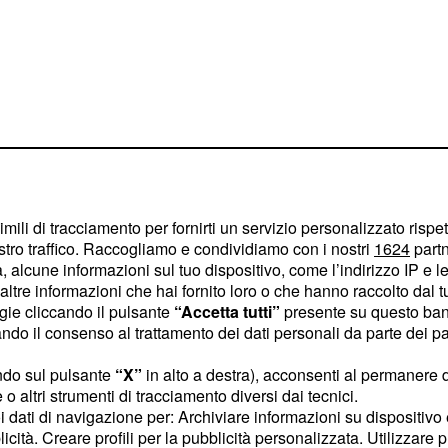
imili di tracciamento per fornirti un servizio personalizzato rispe
ganelli:
stro traffico. Raccogliamo e condividiamo con i nostri
1624
partn
 alcune informazioni sul tuo dispositivo, come l’indirizzo IP e le 
ltre informazioni che hai fornito loro o che hanno raccolto dal tuo
ogie cliccando il pulsante
“Accetta tutti”
presente su questo ban
a spinto Sonia
o il consenso al trattamento dei dati personali da parte dei par
 sulla realtà che si vive
e ha voluto sensibilizzare
ndo sul pulsante
“X”
in alto a destra), acconsenti al permanere 
o altri strumenti di tracciamento diversi dai tecnici.
canali social,
uoi dati di navigazione per: Archiviare informazioni su dispositivo 
sto che definisce un
atto
licità. Creare profili per la pubblicità personalizzata. Utilizzare p