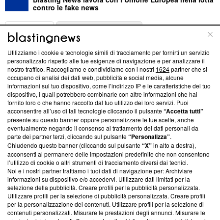
contro le fake news
ABOUT
LINEA EDITORIALE
Utilizziamo i cookie e tecnologie simili di tracciamento per fornirti un servizio
Questa sezione offre informazioni trasparenti su Blasting
personalizzato rispetto alle tue esigenze di navigazione e per analizzare il
nostro traffico. Raccogliamo e condividiamo con i nostri
1624
partner che si
News, sui nostri processi editoriali e su come ci impegniamo a
occupano di analisi dei dati web, pubblicità e social media, alcune
creare news di qualità. Inoltre, afferma la nostra aderenza a
informazioni sul tuo dispositivo, come l’indirizzo IP e le caratteristiche del tuo
‘Trust Project - News with Integrity’
Blasting News non è
dispositivo, i quali potrebbero combinarle con altre informazioni che hai
ancora membro del programma, ma ha richiesto di farne
fornito loro o che hanno raccolto dal tuo utilizzo dei loro servizi. Puoi
parte; Trust Project non ha ancora effettuato una verifica di
acconsentire all’uso di tali tecnologie cliccando il pulsante
“Accetta tutti”
conformità agli standard.
presente su questo banner oppure personalizzare le tue scelte, anche
eventualmente negando il consenso al trattamento dei dati personali da
parte dei partner terzi, cliccando sul pulsante
“Personalizza”
.
Su di noi
Chiudendo questo banner (cliccando sul pulsante
“X”
in alto a destra),
acconsenti al permanere delle impostazioni predefinite che non consentono
Team editoriale
l’utilizzo di cookie o altri strumenti di tracciamento diversi dai tecnici.
Noi e i nostri partner trattiamo i tuoi dati di navigazione per: Archiviare
Corporate
informazioni su dispositivo e/o accedervi. Utilizzare dati limitati per la
selezione della pubblicità. Creare profili per la pubblicità personalizzata.
Redazione
Utilizzare profili per la selezione di pubblicità personalizzata. Creare profili
per la personalizzazione dei contenuti. Utilizzare profili per la selezione di
Informativa Privacy
contenuti personalizzati. Misurare le prestazioni degli annunci. Misurare le