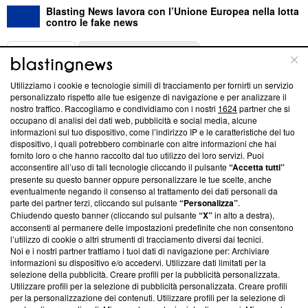
Blasting News lavora con l’Unione Europea nella lotta
contro le fake news
ABOUT
LINEA EDITORIALE
Utilizziamo i cookie e tecnologie simili di tracciamento per fornirti un servizio
Questa sezione offre informazioni trasparenti su Blasting
personalizzato rispetto alle tue esigenze di navigazione e per analizzare il
nostro traffico. Raccogliamo e condividiamo con i nostri
1624
partner che si
News, sui nostri processi editoriali e su come ci impegniamo a
occupano di analisi dei dati web, pubblicità e social media, alcune
creare news di qualità. Inoltre, afferma la nostra aderenza a
informazioni sul tuo dispositivo, come l’indirizzo IP e le caratteristiche del tuo
‘Trust Project - News with Integrity’
Blasting News non è
dispositivo, i quali potrebbero combinarle con altre informazioni che hai
ancora membro del programma, ma ha richiesto di farne
fornito loro o che hanno raccolto dal tuo utilizzo dei loro servizi. Puoi
parte; Trust Project non ha ancora effettuato una verifica di
acconsentire all’uso di tali tecnologie cliccando il pulsante
“Accetta tutti”
conformità agli standard.
presente su questo banner oppure personalizzare le tue scelte, anche
eventualmente negando il consenso al trattamento dei dati personali da
parte dei partner terzi, cliccando sul pulsante
“Personalizza”
.
Su di noi
Chiudendo questo banner (cliccando sul pulsante
“X”
in alto a destra),
acconsenti al permanere delle impostazioni predefinite che non consentono
Team editoriale
l’utilizzo di cookie o altri strumenti di tracciamento diversi dai tecnici.
Noi e i nostri partner trattiamo i tuoi dati di navigazione per: Archiviare
Corporate
informazioni su dispositivo e/o accedervi. Utilizzare dati limitati per la
selezione della pubblicità. Creare profili per la pubblicità personalizzata.
Redazione
Utilizzare profili per la selezione di pubblicità personalizzata. Creare profili
per la personalizzazione dei contenuti. Utilizzare profili per la selezione di
Informativa Privacy