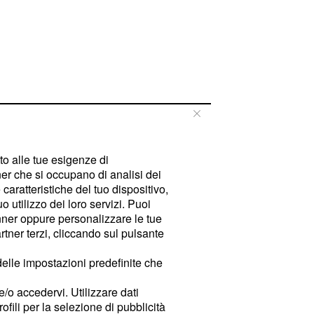
tto alle tue esigenze di
er che si occupano di analisi dei
caratteristiche del tuo dispositivo,
 utilizzo dei loro servizi. Puoi
ner oppure personalizzare le tue
tner terzi, cliccando sul pulsante
delle impostazioni predefinite che
e/o accedervi. Utilizzare dati
rofili per la selezione di pubblicità