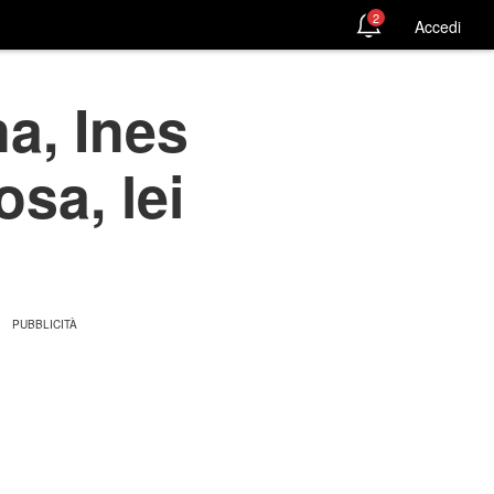
2
Accedi
a, Ines
osa, lei