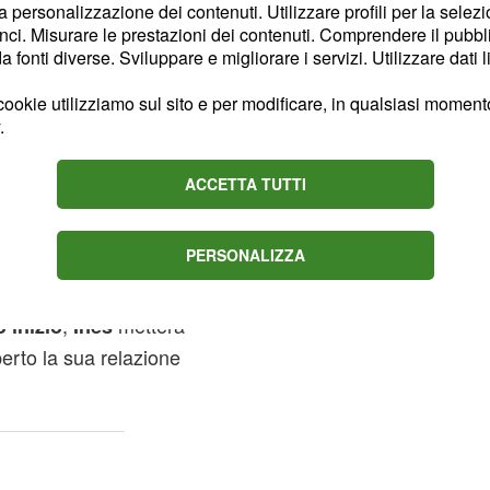
la personalizzazione dei contenuti. Utilizzare profili per la selez
iare la fabbrica senza
ci. Misurare le prestazioni dei contenuti. Comprendere il pubblic
 andare ad una
fonti diverse. Sviluppare e migliorare i servizi. Utilizzare dati l
a. Una volta fuori, però,
ookie utilizziamo sul sito e per modificare, in qualsiasi momento,
 darà un ultimo bacio a
.
che Ines è nascosta
 con una grande rabbia.
ACCETTA TUTTI
ruggerà
PERSONALIZZA
,
metterà
 inizio
Ines
erto la sua relazione