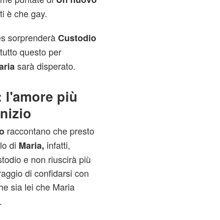
tti è che gay.
es sorprenderà
Custodio
tutto questo per
sarà disperato.
aria
 l'amore più
nizio
raccontano che presto
o
lo di
infatti,
Maria,
todio e non riuscirà più
oraggio di confidarsi con
he sia lei che Maria
.