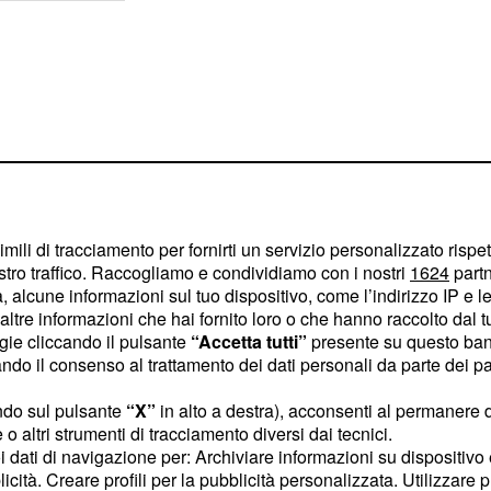
imili di tracciamento per fornirti un servizio personalizzato rispe
stro traffico. Raccogliamo e condividiamo con i nostri
1624
partn
 alcune informazioni sul tuo dispositivo, come l’indirizzo IP e le 
ltre informazioni che hai fornito loro o che hanno raccolto dal tuo
ogie cliccando il pulsante
“Accetta tutti”
presente su questo ban
o il consenso al trattamento dei dati personali da parte dei par
ma dopo averlo
llermo,
ndo sul pulsante
“X”
in alto a destra), acconsenti al permanere 
che il suo cuore non fa
o altri strumenti di tracciamento diversi dai tecnici.
o, il ragazzo andrà in
uoi dati di navigazione per: Archiviare informazioni su dispositivo 
licità. Creare profili per la pubblicità personalizzata. Utilizzare p
terà la passione.