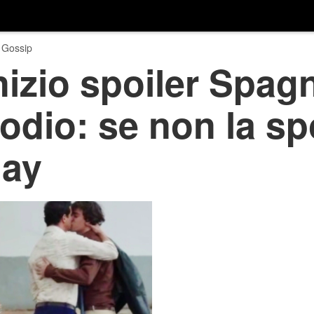
 Gossip
izio spoiler Spagn
odio: se non la sp
gay