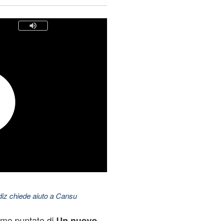
ldiz chiede aiuto a Cansu
ime puntate di
Un nuovo