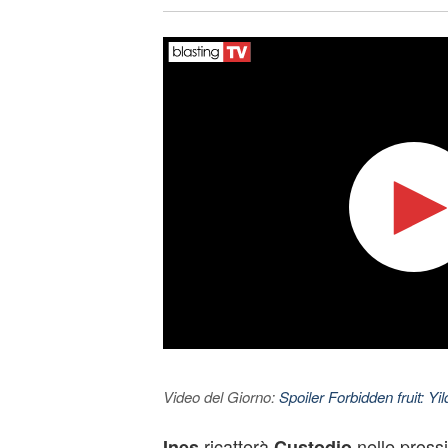
Video del Giorno:
Spoiler Forbidden fruit: Yi
ricatterà
nelle pross
Ines
Custodio