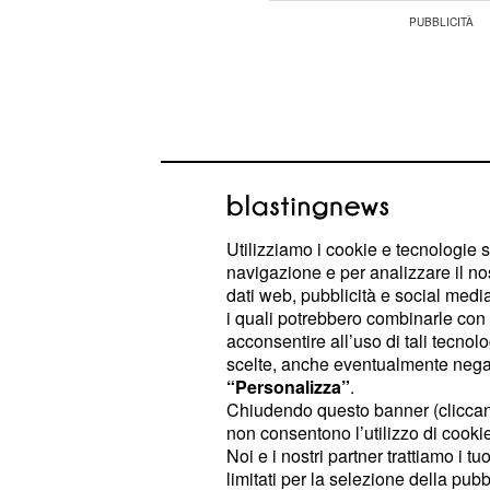
Utilizziamo i cookie e tecnologie s
navigazione e per analizzare il no
dati web, pubblicità e social media,
i quali potrebbero combinarle con a
acconsentire all’uso di tali tecnol
scelte, anche eventualmente negand
“Personalizza”
.
sarà molto cauto con
Custodio
Gui
Chiudendo questo banner (clicca
respinto più volte si renderà conto 
non consentono l’utilizzo di cookie 
altro che cercarlo. Per questo motiv
Noi e i nostri partner trattiamo i t
limitati per la selezione della pubb
azienda da Guillermo e tra loro scat