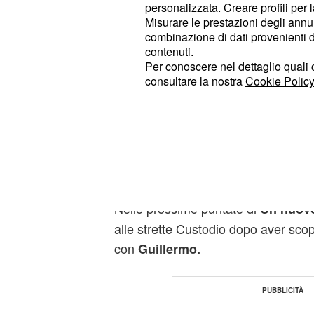
personalizzata. Creare profili per 
starà molto attento a lasc
Custodio
Misurare le prestazioni degli annun
che nessuno lo veda, ma si lascerà
combinazione di dati provenienti da 
contenuti.
leggerezza che gli costerà molto car
Per conoscere nel dettaglio quali c
il ragazzo penserà di essere solo e
consultare la nostra
Cookie Policy
Nessuno dei due vedrà 
Guillermo.
dietro l'angolo e ha osservato tutto
Il ricatto di Ines dist
Custodio e Guillermo
Nelle prossime puntate di
Un nuovo
alle strette Custodio dopo aver scop
con
Guillermo.