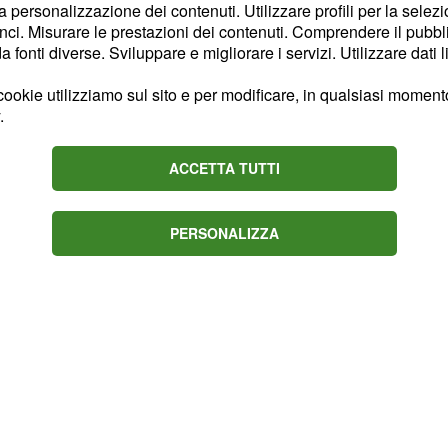
la personalizzazione dei contenuti. Utilizzare profili per la selez
Raffaele: il portiere
ci. Misurare le prestazioni dei contenuti. Comprendere il pubblic
fonti diverse. Sviluppare e migliorare i servizi. Utilizzare dati l
ione poiché convinto
Il furto l'ha
 ruolo.
ookie utilizziamo sul sito e per modificare, in qualsiasi momento,
colpa seppur l'uomo non
.
e è convinta che in un
o arrivare le chiavi
ACCETTA TUTTI
La realtà dei fatti però
a: Angelo ha infatti
PERSONALIZZA
i Grillo.