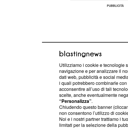
Utilizziamo i cookie e tecnologie s
navigazione e per analizzare il no
dati web, pubblicità e social media,
i quali potrebbero combinarle con a
acconsentire all’uso di tali tecnol
scelte, anche eventualmente negand
“Personalizza”
.
In loro assenza però
Rino e Ange
Chiudendo questo banner (clicca
furto presso l'abitazione dei Ferr
non consentono l’utilizzo di cookie 
destinato a sconvolgere gli equili
Noi e i nostri partner trattiamo i t
limitati per la selezione della pubb
Palladini.
Tra le persone che sem