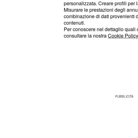
personalizzata. Creare profili per 
maggiormente turbate, c'è proprio 
Misurare le prestazioni degli annun
combinazione di dati provenienti da 
aveva rifiutato di andare in pens
contenuti.
che poteva ricoprire ancora il suo
Per conoscere nel dettaglio quali c
portato a nutrire dei forti sensi di 
consultare la nostra
Cookie Policy
sia coinvolto nella vicenda: Raffael
certo senso sia stato lui ad aver fatt
dell'appartamento in mani sbagliate. 
risulta essere completamente divers
messo a segno il colpo su richiesta d