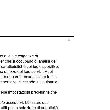
tto alle tue esigenze di
er che si occupano di analisi dei
caratteristiche del tuo dispositivo,
 utilizzo dei loro servizi. Puoi
ner oppure personalizzare le tue
tner terzi, cliccando sul pulsante
delle impostazioni predefinite che
e/o accedervi. Utilizzare dati
rofili per la selezione di pubblicità