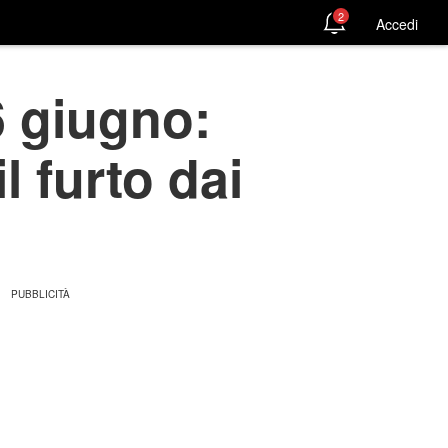
2
Accedi
6 giugno:
l furto dai