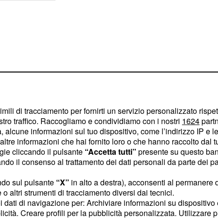
imili di tracciamento per fornirti un servizio personalizzato rispe
stro traffico. Raccogliamo e condividiamo con i nostri
1624
partn
 alcune informazioni sul tuo dispositivo, come l’indirizzo IP e le 
ltre informazioni che hai fornito loro o che hanno raccolto dal tuo
ogie cliccando il pulsante
“Accetta tutti”
presente su questo ban
o il consenso al trattamento dei dati personali da parte dei par
lo mettono a segno un
ndo sul pulsante
“X”
in alto a destra), acconsenti al permanere 
i
e tale episodio è
o altri strumenti di tracciamento diversi dai tecnici.
bri di Palazzo
uoi dati di navigazione per: Archiviare informazioni su dispositivo 
licità. Creare profili per la pubblicità personalizzata. Utilizzare p
brano essere