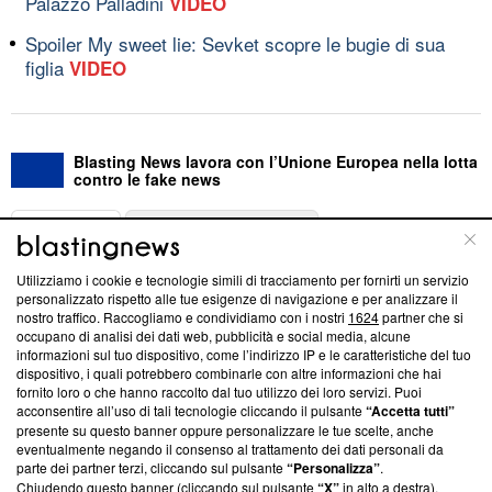
Palazzo Palladini
VIDEO
Spoiler My sweet lie: Sevket scopre le bugie di sua
figlia
VIDEO
Blasting News lavora con l’Unione Europea nella lotta
contro le fake news
ABOUT
LINEA EDITORIALE
Utilizziamo i cookie e tecnologie simili di tracciamento per fornirti un servizio
Questa sezione offre informazioni trasparenti su Blasting
personalizzato rispetto alle tue esigenze di navigazione e per analizzare il
nostro traffico. Raccogliamo e condividiamo con i nostri
1624
partner che si
News, sui nostri processi editoriali e su come ci impegniamo a
occupano di analisi dei dati web, pubblicità e social media, alcune
creare news di qualità. Inoltre, afferma la nostra aderenza a
informazioni sul tuo dispositivo, come l’indirizzo IP e le caratteristiche del tuo
‘Trust Project - News with Integrity’
Blasting News non è
dispositivo, i quali potrebbero combinarle con altre informazioni che hai
ancora membro del programma, ma ha richiesto di farne
fornito loro o che hanno raccolto dal tuo utilizzo dei loro servizi. Puoi
parte; Trust Project non ha ancora effettuato una verifica di
acconsentire all’uso di tali tecnologie cliccando il pulsante
“Accetta tutti”
conformità agli standard.
presente su questo banner oppure personalizzare le tue scelte, anche
eventualmente negando il consenso al trattamento dei dati personali da
parte dei partner terzi, cliccando sul pulsante
“Personalizza”
.
Su di noi
Chiudendo questo banner (cliccando sul pulsante
“X”
in alto a destra),