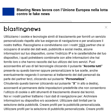
Blasting News lavora con l’Unione Europea nella lotta
contro le fake news
ABOUT
LINEA EDITORIALE
Utilizziamo i cookie e tecnologie simili di tracciamento per fornirti un servizio
Questa sezione offre informazioni trasparenti su Blasting
personalizzato rispetto alle tue esigenze di navigazione e per analizzare il
nostro traffico. Raccogliamo e condividiamo con i nostri
1624
partner che si
News, sui nostri processi editoriali e su come ci impegniamo a
occupano di analisi dei dati web, pubblicità e social media, alcune
creare news di qualità. Inoltre, afferma la nostra aderenza a
informazioni sul tuo dispositivo, come l’indirizzo IP e le caratteristiche del tuo
‘Trust Project - News with Integrity’
Blasting News non è
dispositivo, i quali potrebbero combinarle con altre informazioni che hai
ancora membro del programma, ma ha richiesto di farne
fornito loro o che hanno raccolto dal tuo utilizzo dei loro servizi. Puoi
parte; Trust Project non ha ancora effettuato una verifica di
acconsentire all’uso di tali tecnologie cliccando il pulsante
“Accetta tutti”
conformità agli standard.
presente su questo banner oppure personalizzare le tue scelte, anche
eventualmente negando il consenso al trattamento dei dati personali da
parte dei partner terzi, cliccando sul pulsante
“Personalizza”
.
Su di noi
Chiudendo questo banner (cliccando sul pulsante
“X”
in alto a destra),
acconsenti al permanere delle impostazioni predefinite che non consentono
Team editoriale
l’utilizzo di cookie o altri strumenti di tracciamento diversi dai tecnici.
Noi e i nostri partner trattiamo i tuoi dati di navigazione per: Archiviare
Corporate
informazioni su dispositivo e/o accedervi. Utilizzare dati limitati per la
selezione della pubblicità. Creare profili per la pubblicità personalizzata.
Redazione
Utilizzare profili per la selezione di pubblicità personalizzata. Creare profili