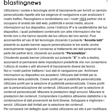
Questa sezione offre informazioni trasparenti su Blasting
Utilizziamo i cookie e tecnologie simili di tracciamento per fornirti un servizio
News, sui nostri processi editoriali e su come ci impegniamo a
personalizzato rispetto alle tue esigenze di navigazione e per analizzare il
creare news di qualità. Inoltre, afferma la nostra aderenza a
nostro traffico. Raccogliamo e condividiamo con i nostri
1624
partner che si
‘Trust Project - News with Integrity’
Blasting News non è
occupano di analisi dei dati web, pubblicità e social media, alcune
informazioni sul tuo dispositivo, come l’indirizzo IP e le caratteristiche del tuo
ancora membro del programma, ma ha richiesto di farne
dispositivo, i quali potrebbero combinarle con altre informazioni che hai
parte; Trust Project non ha ancora effettuato una verifica di
fornito loro o che hanno raccolto dal tuo utilizzo dei loro servizi. Puoi
conformità agli standard.
acconsentire all’uso di tali tecnologie cliccando il pulsante
“Accetta tutti”
presente su questo banner oppure personalizzare le tue scelte, anche
Su di noi
eventualmente negando il consenso al trattamento dei dati personali da
parte dei partner terzi, cliccando sul pulsante
“Personalizza”
.
Team editoriale
Chiudendo questo banner (cliccando sul pulsante
“X”
in alto a destra),
acconsenti al permanere delle impostazioni predefinite che non consentono
Corporate
l’utilizzo di cookie o altri strumenti di tracciamento diversi dai tecnici.
Noi e i nostri partner trattiamo i tuoi dati di navigazione per: Archiviare
Redazione
informazioni su dispositivo e/o accedervi. Utilizzare dati limitati per la
selezione della pubblicità. Creare profili per la pubblicità personalizzata.
Informativa Privacy
Utilizzare profili per la selezione di pubblicità personalizzata. Creare profili
per la personalizzazione dei contenuti. Utilizzare profili per la selezione di
Cookie Policy
contenuti personalizzati. Misurare le prestazioni degli annunci. Misurare le
prestazioni dei contenuti. Comprendere il pubblico attraverso statistiche o la
combinazione di dati provenienti da fonti diverse. Sviluppare e migliorare i
Blasting SA, IDI CHE-247.845.224, Via Carlo Frasca, 3 - 6900
servizi. Utilizzare dati limitati per la selezione dei contenuti.
Lugano (Svizzera) Tel:
+39 0690258937
Per conoscere nel dettaglio quali cookie utilizziamo sul sito e per modificare,