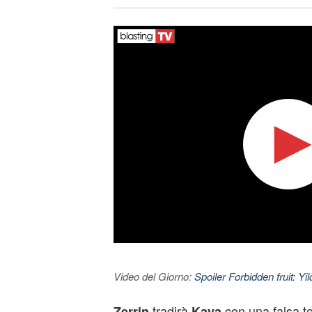
Video del Giorno:
Spoiler Forbidden fruit: Yi
tradirà
con una falsa t
Zerrin
Kaya