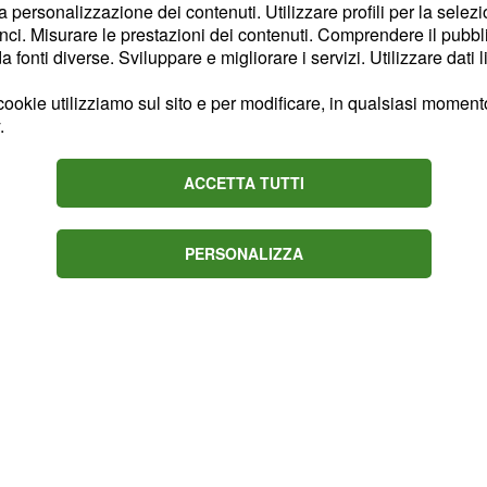
la personalizzazione dei contenuti. Utilizzare profili per la selez
complicato. Sedat sarà
ci. Misurare le prestazioni dei contenuti. Comprendere il pubblic
endersi, ma darà una
fonti diverse. Sviluppare e migliorare i servizi. Utilizzare dati l
uella reale. Il ragazzo,
ookie utilizziamo sul sito e per modificare, in qualsiasi momento,
ito di proposito e il
.
a vita. Il padre di
Sedat,
 famiglia Albora,
ACCETTA TUTTI
sta situazione per
a.
PERSONALIZZA