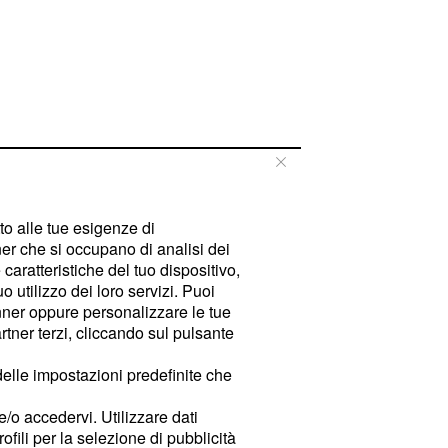
tto alle tue esigenze di
er che si occupano di analisi dei
caratteristiche del tuo dispositivo,
 utilizzo dei loro servizi. Puoi
ner oppure personalizzare le tue
tner terzi, cliccando sul pulsante
delle impostazioni predefinite che
e/o accedervi. Utilizzare dati
rofili per la selezione di pubblicità