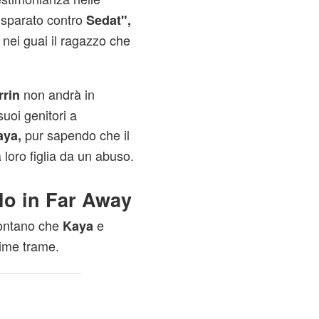
 sparato contro
Sedat",
 nei guai il ragazzo che
non andrà in
rrin
uoi genitori a
pur sapendo che il
aya,
 loro figlia da un abuso.
olo in Far Away
ontano che
e
Kaya
sime trame.