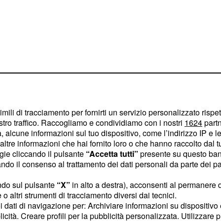
imili di tracciamento per fornirti un servizio personalizzato rispe
stro traffico. Raccogliamo e condividiamo con i nostri
1624
partn
 alcune informazioni sul tuo dispositivo, come l’indirizzo IP e le 
ltre informazioni che hai fornito loro o che hanno raccolto dal tuo
 difficoltà quando
Sedat
ogie cliccando il pulsante
“Accetta tutti”
presente su questo ban
rza. Zerrin griderà aiuto e
o il consenso al trattamento dei dati personali da parte dei par
la. Il fratello di
Cihan
ndo sul pulsante
“X”
in alto a destra), acconsenti al permanere 
 sarà armato e lo
o altri strumenti di tracciamento diversi dai tecnici.
e con un colpo di arma
uoi dati di navigazione per: Archiviare informazioni su dispositivo 
ovrà affrontare un
licità. Creare profili per la pubblicità personalizzata. Utilizzare p