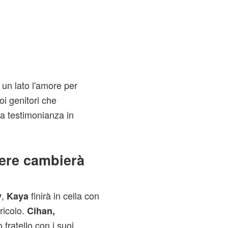
a un lato l'amore per
oi genitori che
sa testimonianza in
cere cambierà
,
finirà in cella con
y
Kaya
ricolo.
Cihan,
fratello con i suoi