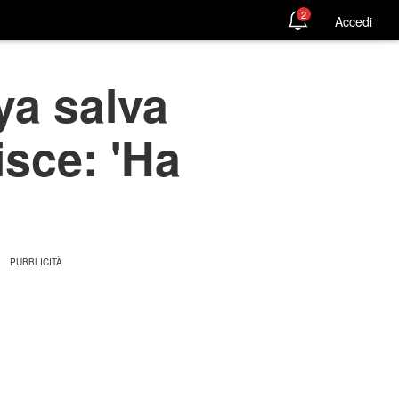
2
Accedi
ya salva
isce: 'Ha