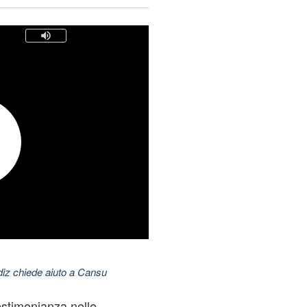
ldiz chiede aiuto a Cansu
estimonianza nelle