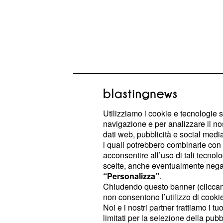
Utilizziamo i cookie e tecnologie s
navigazione e per analizzare il no
dati web, pubblicità e social media,
i quali potrebbero combinarle con a
La figlia di
si troverà in seria
Ecmel
acconsentire all’uso di tali tecnol
tenterà di avvicinarsi a lei con la fo
scelte, anche eventualmente negand
fortunatamente arriverà Kaya a salvar
“Personalizza”
.
Chiudendo questo banner (clicca
inizierà a lottare con
che però
Sedat
non consentono l’utilizzo di cookie 
scontro terminerà involontariament
Noi e i nostri partner trattiamo i t
da fuoco.
avrà la meglio, ma d
Kaya
limitati per la selezione della pubb