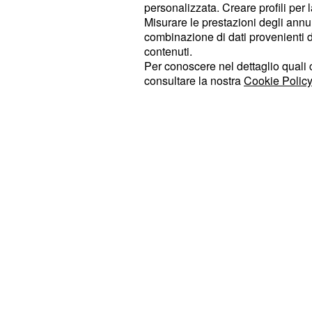
personalizzata. Creare profili per 
processo che diventerà sempre più 
Misurare le prestazioni degli annun
operato d'urgenza e riuscirà a ripr
combinazione di dati provenienti da 
versione completamente diversa da q
contenuti.
Per conoscere nel dettaglio quali c
infatti, affermerà che Kaya lo ha colp
consultare la nostra
Cookie Policy
fratello di
rischierà il carcere 
Cihan
Mahmoud, griderà vendetta contro la
mentre
penserà di usare que
Ecmel
vendicarsi finalmente di sua cognat