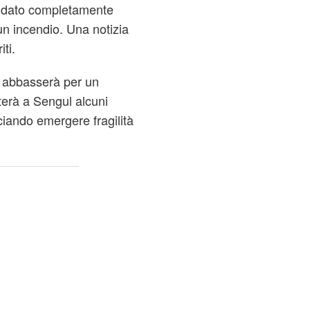
andato completamente
un incendio. Una notizia
ti.
f abbasserà per un
terà a Sengul alcuni
ciando emergere fragilità