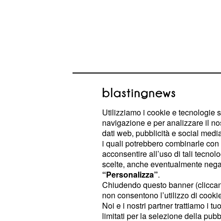
Ma soprattutto si parlerà di
e
Asiye
stravolgere il loro presente e lasciare
Utilizziamo i cookie e tecnologie s
navigazione e per analizzare il no
forse definitivamente ad
Adiyaman
dati web, pubblicità e social media,
i quali potrebbero combinarle con a
Il trasferimento degli
acconsentire all’uso di tali tecnol
scelte, anche eventualmente negand
fermato all'ultimo m
“Personalizza”
.
Chiudendo questo banner (clicca
Convinti di non avere più alcun futur
non consentono l’utilizzo di cookie 
cresciuti, i fratelli
prenderanno 
Eren
Noi e i nostri partner trattiamo i t
limitati per la selezione della pubb
lasciare tutto e trasferirsi ad Adiya