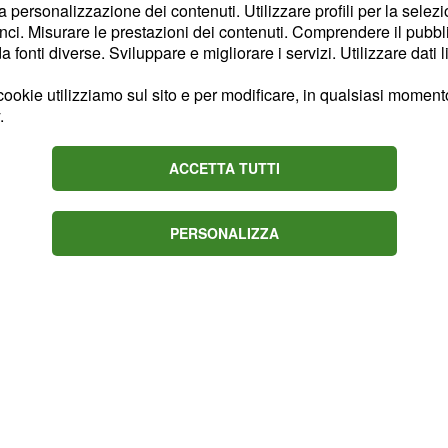
la personalizzazione dei contenuti. Utilizzare profili per la selez
La scelta sembrerà ormai
ci. Misurare le prestazioni dei contenuti. Comprendere il pubblic
he possa ancora
fonti diverse. Sviluppare e migliorare i servizi. Utilizzare dati l
ookie utilizziamo sul sito e per modificare, in qualsiasi momento,
.
n. Appena uscito
getto dei ragazzi e,
ACCETTA TUTTI
 loro ricerca.
ra precarie, farà di tutto
PERSONALIZZA
enza.