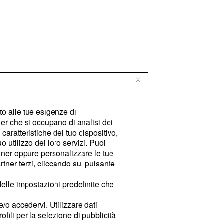
tto alle tue esigenze di
er che si occupano di analisi dei
caratteristiche del tuo dispositivo,
 utilizzo dei loro servizi. Puoi
ner oppure personalizzare le tue
tner terzi, cliccando sul pulsante
delle impostazioni predefinite che
e/o accedervi. Utilizzare dati
rofili per la selezione di pubblicità