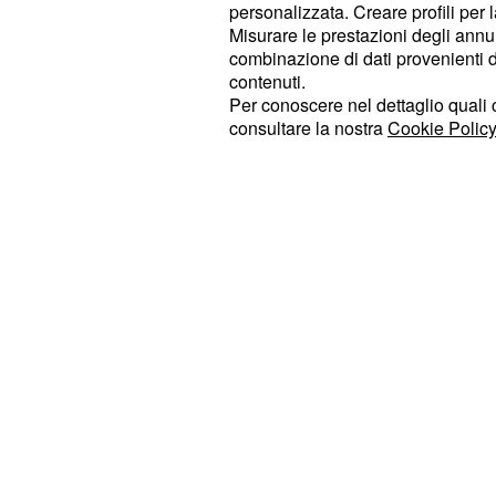
personalizzata. Creare profili per 
ricostruire la propria vita altrove. 
Misurare le prestazioni degli annun
definitiva e nessuno immaginerà c
combinazione di dati provenienti da 
contenuti.
cambiare.
Per conoscere nel dettaglio quali c
consultare la nostra
Cookie Policy
A ribaltare la situazione sarà Orha
dall'ospedale, l'uomo scoprirà il pro
senza perdere tempo, si lancerà alla
Nonostante le condizioni fisiche anco
pur di raggiungerli prima della part