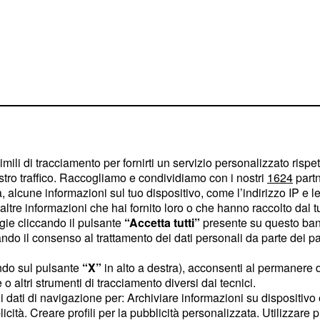
d
, che vogliono
Emel
 la città per trasferirsi
imili di tracciamento per fornirti un servizio personalizzato rispe
stro traffico. Raccogliamo e condividiamo con i nostri
1624
partn
 alcune informazioni sul tuo dispositivo, come l’indirizzo IP e le 
ltre informazioni che hai fornito loro o che hanno raccolto dal tuo
 Eren viene
ogie cliccando il pulsante
“Accetta tutti”
presente su questo ban
o il consenso al trattamento dei dati personali da parte dei par
omento
ndo sul pulsante
“X”
in alto a destra), acconsenti al permanere 
o nella città in cui sono
o altri strumenti di tracciamento diversi dai tecnici.
una decisione drastica:
uoi dati di navigazione per: Archiviare informazioni su dispositivo 
licità. Creare profili per la pubblicità personalizzata. Utilizzare p
man per tentare di