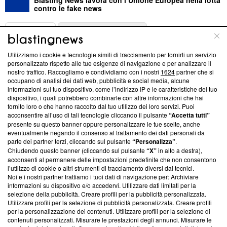
contro le fake news
ABOUT
LINEA EDITORIALE
Utilizziamo i cookie e tecnologie simili di tracciamento per fornirti un servizio
Questa sezione offre informazioni trasparenti su Blasting
personalizzato rispetto alle tue esigenze di navigazione e per analizzare il
nostro traffico. Raccogliamo e condividiamo con i nostri
1624
partner che si
News, sui nostri processi editoriali e su come ci impegniamo a
occupano di analisi dei dati web, pubblicità e social media, alcune
creare news di qualità. Inoltre, afferma la nostra aderenza a
informazioni sul tuo dispositivo, come l’indirizzo IP e le caratteristiche del tuo
‘Trust Project - News with Integrity’
Blasting News non è
dispositivo, i quali potrebbero combinarle con altre informazioni che hai
ancora membro del programma, ma ha richiesto di farne
fornito loro o che hanno raccolto dal tuo utilizzo dei loro servizi. Puoi
parte; Trust Project non ha ancora effettuato una verifica di
acconsentire all’uso di tali tecnologie cliccando il pulsante
“Accetta tutti”
conformità agli standard.
presente su questo banner oppure personalizzare le tue scelte, anche
eventualmente negando il consenso al trattamento dei dati personali da
parte dei partner terzi, cliccando sul pulsante
“Personalizza”
.
Su di noi
Chiudendo questo banner (cliccando sul pulsante
“X”
in alto a destra),
acconsenti al permanere delle impostazioni predefinite che non consentono
Team editoriale
l’utilizzo di cookie o altri strumenti di tracciamento diversi dai tecnici.
Noi e i nostri partner trattiamo i tuoi dati di navigazione per: Archiviare
Corporate
informazioni su dispositivo e/o accedervi. Utilizzare dati limitati per la
selezione della pubblicità. Creare profili per la pubblicità personalizzata.
Redazione
Utilizzare profili per la selezione di pubblicità personalizzata. Creare profili
per la personalizzazione dei contenuti. Utilizzare profili per la selezione di
Informativa Privacy
contenuti personalizzati. Misurare le prestazioni degli annunci. Misurare le