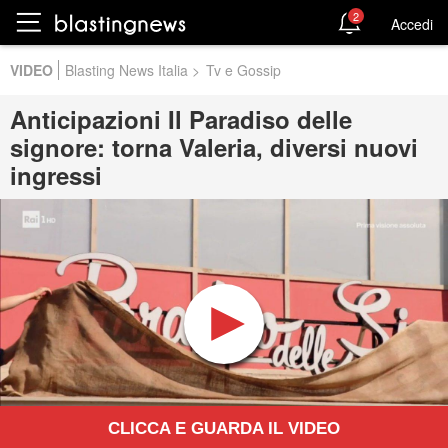
2
Accedi
VIDEO
Blasting News Italia
>
Tv e Gossip
Anticipazioni Il Paradiso delle
signore: torna Valeria, diversi nuovi
ingressi
CLICCA E GUARDA IL VIDEO