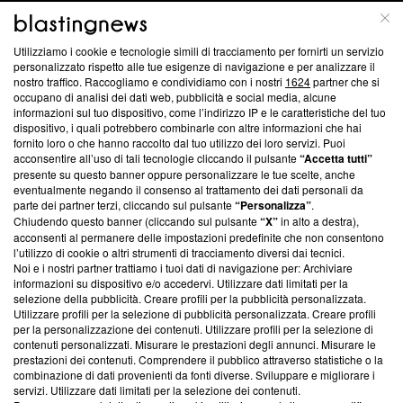
Questa sezione offre informazioni trasparenti su Blasting
Utilizziamo i cookie e tecnologie simili di tracciamento per fornirti un servizio
News, sui nostri processi editoriali e su come ci impegniamo a
personalizzato rispetto alle tue esigenze di navigazione e per analizzare il
creare news di qualità. Inoltre, afferma la nostra aderenza a
nostro traffico. Raccogliamo e condividiamo con i nostri
1624
partner che si
‘Trust Project - News with Integrity’
Blasting News non è
occupano di analisi dei dati web, pubblicità e social media, alcune
informazioni sul tuo dispositivo, come l’indirizzo IP e le caratteristiche del tuo
ancora membro del programma, ma ha richiesto di farne
dispositivo, i quali potrebbero combinarle con altre informazioni che hai
parte; Trust Project non ha ancora effettuato una verifica di
fornito loro o che hanno raccolto dal tuo utilizzo dei loro servizi. Puoi
conformità agli standard.
acconsentire all’uso di tali tecnologie cliccando il pulsante
“Accetta tutti”
presente su questo banner oppure personalizzare le tue scelte, anche
Su di noi
eventualmente negando il consenso al trattamento dei dati personali da
parte dei partner terzi, cliccando sul pulsante
“Personalizza”
.
Team editoriale
Chiudendo questo banner (cliccando sul pulsante
“X”
in alto a destra),
acconsenti al permanere delle impostazioni predefinite che non consentono
Corporate
l’utilizzo di cookie o altri strumenti di tracciamento diversi dai tecnici.
Noi e i nostri partner trattiamo i tuoi dati di navigazione per: Archiviare
Redazione
informazioni su dispositivo e/o accedervi. Utilizzare dati limitati per la
selezione della pubblicità. Creare profili per la pubblicità personalizzata.
Informativa Privacy
Utilizzare profili per la selezione di pubblicità personalizzata. Creare profili
per la personalizzazione dei contenuti. Utilizzare profili per la selezione di
Cookie Policy
contenuti personalizzati. Misurare le prestazioni degli annunci. Misurare le
prestazioni dei contenuti. Comprendere il pubblico attraverso statistiche o la
combinazione di dati provenienti da fonti diverse. Sviluppare e migliorare i
Blasting SA, IDI CHE-247.845.224, Via Carlo Frasca, 3 - 6900
servizi. Utilizzare dati limitati per la selezione dei contenuti.
Lugano (Svizzera) Tel:
+39 0690258937