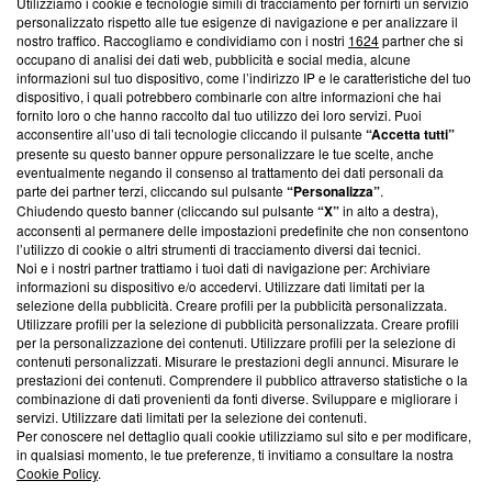
Utilizziamo i cookie e tecnologie simili di tracciamento per fornirti un servizio
News, sui nostri processi editoriali e su come ci impegniamo a
personalizzato rispetto alle tue esigenze di navigazione e per analizzare il
creare news di qualità. Inoltre, afferma la nostra aderenza a
nostro traffico. Raccogliamo e condividiamo con i nostri
1624
partner che si
‘Trust Project - News with Integrity’
Blasting News non è
occupano di analisi dei dati web, pubblicità e social media, alcune
informazioni sul tuo dispositivo, come l’indirizzo IP e le caratteristiche del tuo
ancora membro del programma, ma ha richiesto di farne
dispositivo, i quali potrebbero combinarle con altre informazioni che hai
parte; Trust Project non ha ancora effettuato una verifica di
fornito loro o che hanno raccolto dal tuo utilizzo dei loro servizi. Puoi
conformità agli standard.
acconsentire all’uso di tali tecnologie cliccando il pulsante
“Accetta tutti”
presente su questo banner oppure personalizzare le tue scelte, anche
Su di noi
eventualmente negando il consenso al trattamento dei dati personali da
parte dei partner terzi, cliccando sul pulsante
“Personalizza”
.
Team editoriale
Chiudendo questo banner (cliccando sul pulsante
“X”
in alto a destra),
acconsenti al permanere delle impostazioni predefinite che non consentono
Corporate
l’utilizzo di cookie o altri strumenti di tracciamento diversi dai tecnici.
Noi e i nostri partner trattiamo i tuoi dati di navigazione per: Archiviare
Redazione
informazioni su dispositivo e/o accedervi. Utilizzare dati limitati per la
selezione della pubblicità. Creare profili per la pubblicità personalizzata.
Informativa Privacy
Utilizzare profili per la selezione di pubblicità personalizzata. Creare profili
per la personalizzazione dei contenuti. Utilizzare profili per la selezione di
Cookie Policy
contenuti personalizzati. Misurare le prestazioni degli annunci. Misurare le
prestazioni dei contenuti. Comprendere il pubblico attraverso statistiche o la
combinazione di dati provenienti da fonti diverse. Sviluppare e migliorare i
Blasting SA, IDI CHE-247.845.224, Via Carlo Frasca, 3 - 6900
servizi. Utilizzare dati limitati per la selezione dei contenuti.
Lugano (Svizzera) Tel:
+39 0690258937
Per conoscere nel dettaglio quali cookie utilizziamo sul sito e per modificare,
in qualsiasi momento, le tue preferenze, ti invitiamo a consultare la nostra
© 2026 Blasting News
Cookie Policy
.