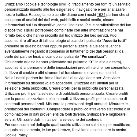
Questa sezione offre informazioni trasparenti su Blasting
Utilizziamo i cookie e tecnologie simili di tracciamento per fornirti un servizio
News, sui nostri processi editoriali e su come ci impegniamo a
personalizzato rispetto alle tue esigenze di navigazione e per analizzare il
creare news di qualità. Inoltre, afferma la nostra aderenza a
nostro traffico. Raccogliamo e condividiamo con i nostri
1624
partner che si
‘Trust Project - News with Integrity’
Blasting News non è
occupano di analisi dei dati web, pubblicità e social media, alcune
informazioni sul tuo dispositivo, come l’indirizzo IP e le caratteristiche del tuo
ancora membro del programma, ma ha richiesto di farne
dispositivo, i quali potrebbero combinarle con altre informazioni che hai
parte; Trust Project non ha ancora effettuato una verifica di
fornito loro o che hanno raccolto dal tuo utilizzo dei loro servizi. Puoi
conformità agli standard.
acconsentire all’uso di tali tecnologie cliccando il pulsante
“Accetta tutti”
presente su questo banner oppure personalizzare le tue scelte, anche
Su di noi
eventualmente negando il consenso al trattamento dei dati personali da
parte dei partner terzi, cliccando sul pulsante
“Personalizza”
.
Team editoriale
Chiudendo questo banner (cliccando sul pulsante
“X”
in alto a destra),
acconsenti al permanere delle impostazioni predefinite che non consentono
Corporate
l’utilizzo di cookie o altri strumenti di tracciamento diversi dai tecnici.
Noi e i nostri partner trattiamo i tuoi dati di navigazione per: Archiviare
Redazione
informazioni su dispositivo e/o accedervi. Utilizzare dati limitati per la
selezione della pubblicità. Creare profili per la pubblicità personalizzata.
Informativa Privacy
Utilizzare profili per la selezione di pubblicità personalizzata. Creare profili
per la personalizzazione dei contenuti. Utilizzare profili per la selezione di
Cookie Policy
contenuti personalizzati. Misurare le prestazioni degli annunci. Misurare le
prestazioni dei contenuti. Comprendere il pubblico attraverso statistiche o la
combinazione di dati provenienti da fonti diverse. Sviluppare e migliorare i
Blasting SA, IDI CHE-247.845.224, Via Carlo Frasca, 3 - 6900
servizi. Utilizzare dati limitati per la selezione dei contenuti.
Lugano (Svizzera) Tel:
+39 0690258937
Per conoscere nel dettaglio quali cookie utilizziamo sul sito e per modificare,
in qualsiasi momento, le tue preferenze, ti invitiamo a consultare la nostra
© 2026 Blasting News
Cookie Policy
.