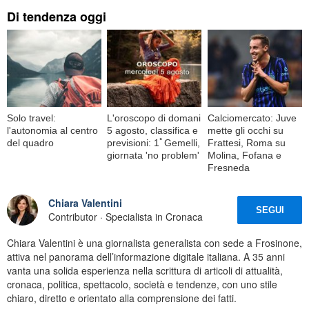
Di tendenza oggi
Solo travel:
L'oroscopo di domani
Calciomercato: Juve
l'autonomia al centro
5 agosto, classifica e
mette gli occhi su
del quadro
previsioni: 1ﾟGemelli,
Frattesi, Roma su
giornata 'no problem'
Molina, Fofana e
Fresneda
Chiara Valentini
SEGUI
Contributor · Specialista in Cronaca
Chiara Valentini è una giornalista generalista con sede a Frosinone,
attiva nel panorama dell’informazione digitale italiana. A 35 anni
vanta una solida esperienza nella scrittura di articoli di attualità,
cronaca, politica, spettacolo, società e tendenze, con uno stile
chiaro, diretto e orientato alla comprensione dei fatti.