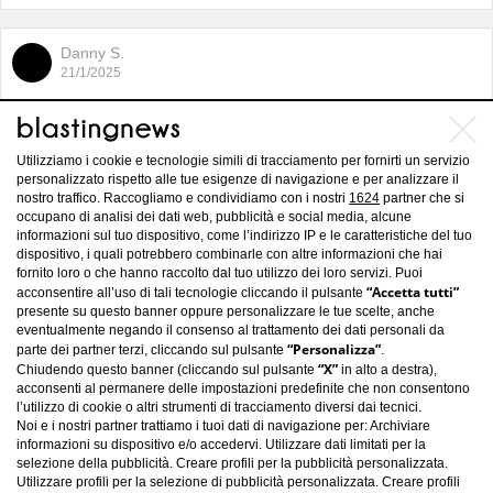
Danny S.
21/1/2025
Calciomercato: Napoli sempre su
Garnacho, la Roma accoglie Rensch
Utilizziamo i cookie e tecnologie simili di tracciamento per fornirti un servizio
personalizzato rispetto alle tue esigenze di navigazione e per analizzare il
nostro traffico. Raccogliamo e condividiamo con i nostri
1624
partner che si
occupano di analisi dei dati web, pubblicità e social media, alcune
informazioni sul tuo dispositivo, come l’indirizzo IP e le caratteristiche del tuo
dispositivo, i quali potrebbero combinarle con altre informazioni che hai
fornito loro o che hanno raccolto dal tuo utilizzo dei loro servizi. Puoi
“Accetta tutti”
acconsentire all’uso di tali tecnologie cliccando il pulsante
presente su questo banner oppure personalizzare le tue scelte, anche
eventualmente negando il consenso al trattamento dei dati personali da
“Personalizza”
parte dei partner terzi, cliccando sul pulsante
.
“X”
Chiudendo questo banner (cliccando sul pulsante
in alto a destra),
acconsenti al permanere delle impostazioni predefinite che non consentono
l’utilizzo di cookie o altri strumenti di tracciamento diversi dai tecnici.
Noi e i nostri partner trattiamo i tuoi dati di navigazione per: Archiviare
informazioni su dispositivo e/o accedervi. Utilizzare dati limitati per la
selezione della pubblicità. Creare profili per la pubblicità personalizzata.
Utilizzare profili per la selezione di pubblicità personalizzata. Creare profili