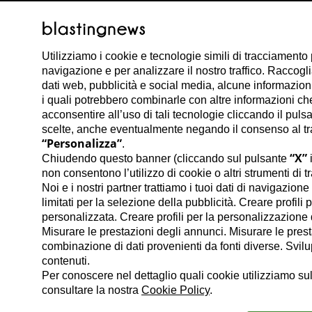
Utilizziamo i cookie e tecnologie simili di tracciamento 
navigazione e per analizzare il nostro traffico. Raccog
dati web, pubblicità e social media, alcune informazioni s
i quali potrebbero combinarle con altre informazioni che 
acconsentire all’uso di tali tecnologie cliccando il puls
scelte, anche eventualmente negando il consenso al trat
“Personalizza”
.
“X”
Chiudendo questo banner (cliccando sul pulsante
i
non consentono l’utilizzo di cookie o altri strumenti di t
Noi e i nostri partner trattiamo i tuoi dati di navigazion
limitati per la selezione della pubblicità. Creare profili 
personalizzata. Creare profili per la personalizzazione d
Misurare le prestazioni degli annunci. Misurare le prest
combinazione di dati provenienti da fonti diverse. Svilupp
contenuti.
Per conoscere nel dettaglio quali cookie utilizziamo sul
consultare la nostra
Cookie Policy
.
Enrica Falangi