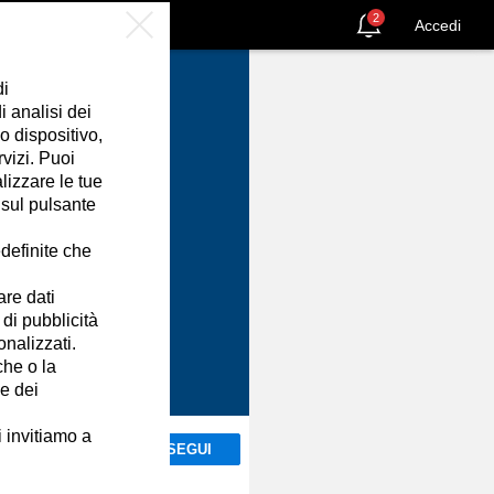
2
Accedi
di
 analisi dei
o dispositivo,
rvizi. Puoi
izzare le tue
 sul pulsante
definite che
are dati
 di pubblicità
onalizzati.
che o la
ne dei
i invitiamo a
SEGUI