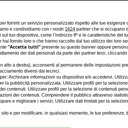
per fornirti un servizio personalizzato rispetto alle tue esigenze 
liamo e condividiamo con i nostri
1624
partner che si occupano di
ul tuo dispositivo, come l’indirizzo IP e le caratteristiche del tu
hai fornito loro o che hanno raccolto dal tuo utilizzo dei loro se
“Accetta tutti”
ante
presente su questo banner oppure personal
tamento dei dati personali da parte dei partner terzi, cliccando
n alto a destra), acconsenti al permanere delle impostazioni pre
racciamento diversi dai tecnici.
e per: Archiviare informazioni su dispositivo e/o accedervi. Utilizz
per la pubblicità personalizzata. Utilizzare profili per la selezione
ei contenuti. Utilizzare profili per la selezione di contenuti pers
azioni dei contenuti. Comprendere il pubblico attraverso statisti
are e migliorare i servizi. Utilizzare dati limitati per la selezio
 sito e per modificare, in qualsiasi momento, le tue preferenze, t