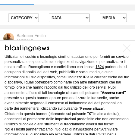
Barlocco Emilio
23/5/2015
Renzi vuole rottamare gli anziani
Utilizziamo i cookie e tecnologie simili di tracciamento per fornirti un servizio
personalizzato rispetto alle tue esigenze di navigazione e per analizzare il
nostro traffico. Raccogliamo e condividiamo con i nostri
1624
partner che si
occupano di analisi dei dati web, pubblicità e social media, alcune
informazioni sul tuo dispositivo, come l’indirizzo IP e le caratteristiche del tuo
dispositivo, i quali potrebbero combinarle con altre informazioni che hai
fornito loro o che hanno raccolto dal tuo utilizzo dei loro servizi. Puoi
“Accetta tutti”
acconsentire all’uso di tali tecnologie cliccando il pulsante
presente su questo banner oppure personalizzare le tue scelte, anche
eventualmente negando il consenso al trattamento dei dati personali da
“Personalizza”
parte dei partner terzi, cliccando sul pulsante
.
“X”
Chiudendo questo banner (cliccando sul pulsante
in alto a destra),
acconsenti al permanere delle impostazioni predefinite che non consentono
l’utilizzo di cookie o altri strumenti di tracciamento diversi dai tecnici.
Noi e i nostri partner trattiamo i tuoi dati di navigazione per: Archiviare
informazioni su dispositivo e/o accedervi. Utilizzare dati limitati per la