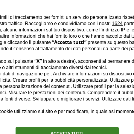
a rubrica L'Attimo Fuggente che pubblica ogni lunedì sul suo sito web ww
io alla cultura, appassionata di mostre di pittura che recensisce già da d
imili di tracciamento per fornirti un servizio personalizzato rispe
anno a Cuba, Ritrovarsi a Parigi, Miami Diaries, La sabbia del Messico e
stro traffico. Raccogliamo e condividiamo con i nostri
1624
partn
referente regionale per la Lombardia del Club degli Editoriali, vive a Mil
 alcune informazioni sul tuo dispositivo, come l’indirizzo IP e le 
ltre informazioni che hai fornito loro o che hanno raccolto dal tuo
Chi sono
Connessioni
“Accetta tutti”
ogie cliccando il pulsante
presente su questo ba
o il consenso al trattamento dei dati personali da parte dei par
“X”
ndo sul pulsante
in alto a destra), acconsenti al permanere d
o altri strumenti di tracciamento diversi dai tecnici.
uoi dati di navigazione per: Archiviare informazioni su dispositivo 
licità. Creare profili per la pubblicità personalizzata. Utilizzare p
la personalizzazione dei contenuti. Utilizzare profili per la selez
utta la luce della pittura
ci. Misurare le prestazioni dei contenuti. Comprendere il pubblic
fonti diverse. Sviluppare e migliorare i servizi. Utilizzare dati l
ookie utilizziamo sul sito e per modificare, in qualsiasi momento,
.
ACCETTA TUTTI