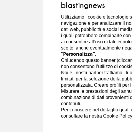
Romanziera, aforista, autrice dell
cinque premi letterari e di un prem
Utilizziamo i cookie e tecnologie s
pubblicati: Notte Tunisina, Quell'
navigazione e per analizzare il no
Ricomincia da te il suo saggio. E' 
dati web, pubblicità e social media,
i quali potrebbero combinarle con a
Portfolio
acconsentire all’uso di tali tecnol
scelte, anche eventualmente negand
“Personalizza”
.
Chiudendo questo banner (clicca
non consentono l’utilizzo di cookie 
Noi e i nostri partner trattiamo i t
Marta Lock
24/4/2017
limitati per la selezione della pubb
personalizzata. Creare profili per 
Athos Faccincani: t
Misurare le prestazioni degli annun
combinazione di dati provenienti da 
contenuti.
Per conoscere nel dettaglio quali c
consultare la nostra
Cookie Policy