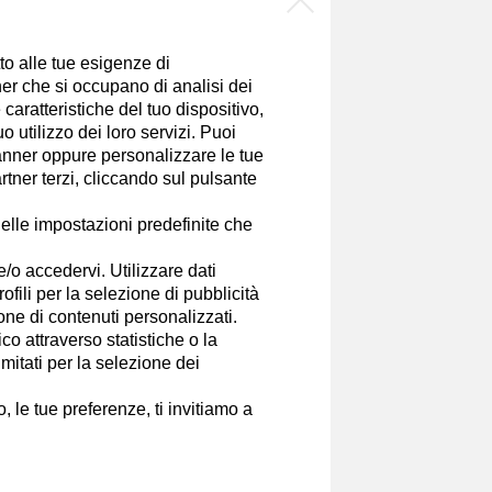
w.martalock.net, vincitrice di
iversi anni. Sei i suoi romanzi
tto alle tue esigenze di
 Dimenticando Santorini;
er che si occupano di analisi dei
ano, città che adora.
caratteristiche del tuo dispositivo,
 utilizzo dei loro servizi. Puoi
Canali
nner oppure personalizzare le tue
tner terzi, cliccando sul pulsante
elle impostazioni predefinite che
e/o accedervi. Utilizzare dati
rofili per la selezione di pubblicità
ione di contenuti personalizzati.
o attraverso statistiche o la
imitati per la selezione dei
 le tue preferenze, ti invitiamo a