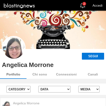
2
Accedi
SEGUI
Angelica Morrone
Portfolio
Chi sono
Connessioni
Canali
Angelica Morrone