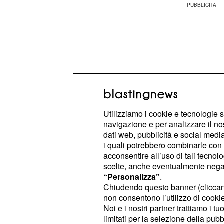
Utilizziamo i cookie e tecnologie s
navigazione e per analizzare il no
dati web, pubblicità e social media,
i quali potrebbero combinarle con a
acconsentire all’uso di tali tecnol
scelte, anche eventualmente negand
Negli vari
tra le due squ
precedenti
“Personalizza”
.
Chiudendo questo banner (clicca
vinto 43 volte, gli scaligeri si sono 
non consentono l’utilizzo di cookie 
le restanti 25 volte si sono registrat
Noi e i nostri partner trattiamo i t
incontri il Napoli ha segnato 113 go
limitati per la selezione della pubb