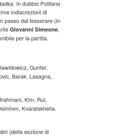
dadka. In dubbio Politano
time indiscrezioni di
n passo dal tesserare (in
cante
,
Giovanni Simeone
ibile per la partita.
Dawidowicz, Gunter,
ovic, Barak, Lasagna,
Rrahmani, Kim, Rui,
Osimhen, Kvaratskhelia.
bri (della sezione di