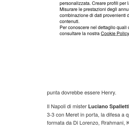
personalizzata. Creare profili per 
andato in rete 69 volte.
Misurare le prestazioni degli annun
combinazione di dati provenienti da 
Verso Hellas Verona-N
contenuti.
Per conoscere nel dettaglio quali c
probabili formazioni di
consultare la nostra
Cookie Policy
Spalletti
Il Verona di mister
d
Gabriele Cioffi
modulo 3-4-2-1 con Montipò in porta
composta da Dawidowicz, Gunter e
centrocampo spazio a Faraoni, IIic,
laterali offensivi saranno Barak e 
punta dovrebbe essere Henry.
Il Napoli di mister
Luciano Spallett
3-3 con Meret in porta, la difesa a
formata da Di Lorenzo, Rrahmani, K