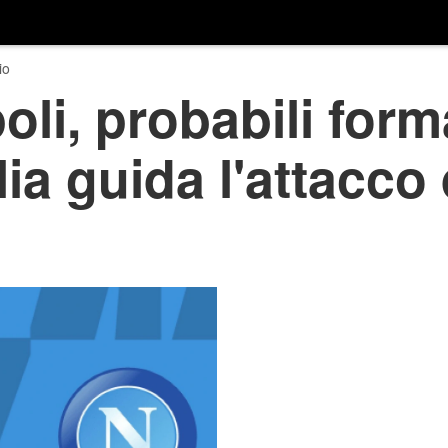
io
li, probabili form
ia guida l'attacco 