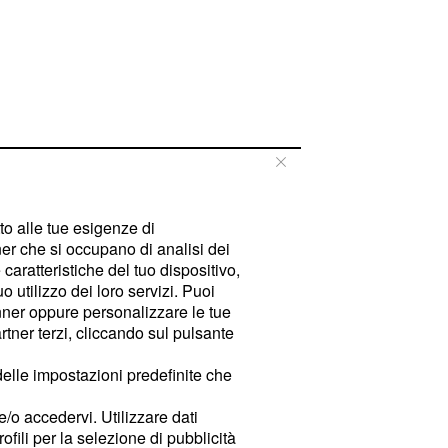
tto alle tue esigenze di
er che si occupano di analisi dei
caratteristiche del tuo dispositivo,
 utilizzo dei loro servizi. Puoi
ner oppure personalizzare le tue
tner terzi, cliccando sul pulsante
delle impostazioni predefinite che
e/o accedervi. Utilizzare dati
rofili per la selezione di pubblicità