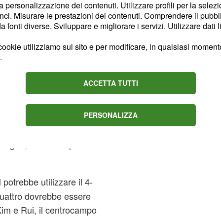
la personalizzazione dei contenuti. Utilizzare profili per la selez
ci. Misurare le prestazioni dei contenuti. Comprendere il pubblic
fonti diverse. Sviluppare e migliorare i servizi. Utilizzare dati l
apoli: le
ookie utilizziamo sul sito e per modificare, in qualsiasi momento,
 Cioffi e di
.
ACCETTA TUTTI
ovrebbe adottare il
, la difesa sarà
 Magnani, a
PERSONALIZZA
 Tameze, Lazovic, i due
Lasagna, mentre la prima
potrebbe utilizzare il 4-
i
 quattro dovrebbe essere
im e Rui, il centrocampo