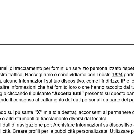
imili di tracciamento per fornirti un servizio personalizzato rispe
stro traffico. Raccogliamo e condividiamo con i nostri
1624
partn
 alcune informazioni sul tuo dispositivo, come l’indirizzo IP e le 
ltre informazioni che hai fornito loro o che hanno raccolto dal tuo
ogie cliccando il pulsante
“Accetta tutti”
presente su questo ban
o il consenso al trattamento dei dati personali da parte dei par
adre, i partenopei hanno
ndo sul pulsante
“X”
in alto a destra), acconsenti al permanere 
imposti in 18 occasioni e
o altri strumenti di tracciamento diversi dai tecnici.
i dei pareggi. In questi
uoi dati di navigazione per: Archiviare informazioni su dispositivo 
l, mentre il Verona è
licità. Creare profili per la pubblicità personalizzata. Utilizzare p