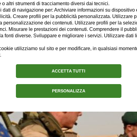
o altri strumenti di tracciamento diversi dai tecnici.
 e delle Relazioni Internazionali presso l'Università del Salento ed att
uoi dati di navigazione per: Archiviare informazioni su dispositivo 
nternazionali, nella medesima università.Mi piace scrivere nel tempo lib
licità. Creare profili per la pubblicità personalizzata. Utilizzare p
la personalizzazione dei contenuti. Utilizzare profili per la selez
ci. Misurare le prestazioni dei contenuti. Comprendere il pubblic
Chi sono
Connessioni
fonti diverse. Sviluppare e migliorare i servizi. Utilizzare dati l
ookie utilizziamo sul sito e per modificare, in qualsiasi momento,
.
ACCETTA TUTTI
ifesa comune, Borrell: 'Sviluppo e inv
PERSONALIZZA