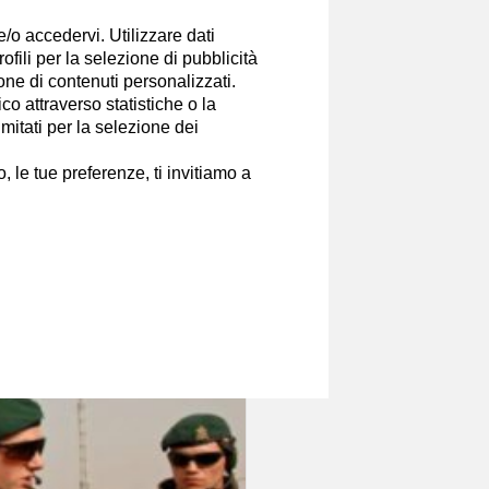
ualmente sono uno studente
e/o accedervi. Utilizzare dati
ero e senza impegno, in particolare
rofili per la selezione di pubblicità
ione di contenuti personalizzati.
o attraverso statistiche o la
Canali
imitati per la selezione dei
 le tue preferenze, ti invitiamo a
estimenti in modo