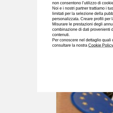
non consentono l’utilizzo di cookie 
Sono laureato in Scienze Politiche
Noi e i nostri partner trattiamo i t
magistrale in Studi Geopolitici e I
limitati per la selezione della pubb
di politica e sport.
personalizzata. Creare profili per 
Misurare le prestazioni degli annun
Portfolio
combinazione di dati provenienti da 
contenuti.
Per conoscere nel dettaglio quali c
consultare la nostra
Cookie Policy
Diego Marenaci
10/6/2022
Unione Europea e d
più coordinato'