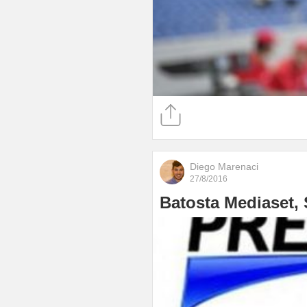
Diego Marenaci
27/8/2016
Batosta Mediaset, S