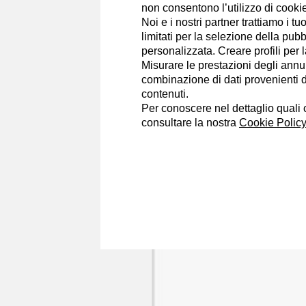
non consentono l’utilizzo di cookie 
Noi e i nostri partner trattiamo i t
Portfolio
limitati per la selezione della pubb
personalizzata. Creare profili per 
Misurare le prestazioni degli annun
combinazione di dati provenienti da 
contenuti.
Federico Corna
Per conoscere nel dettaglio quali c
11/2/2015
consultare la nostra
Cookie Policy
I pronostici della 