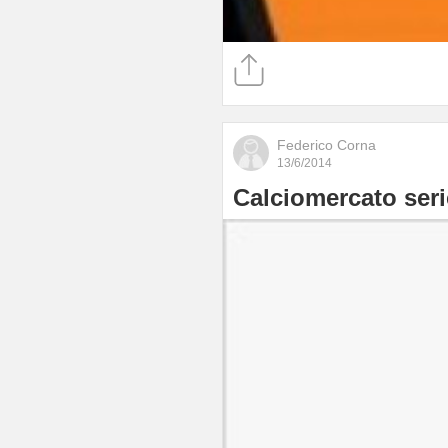
Federico Corna
13/6/2014
Calciomercato serie