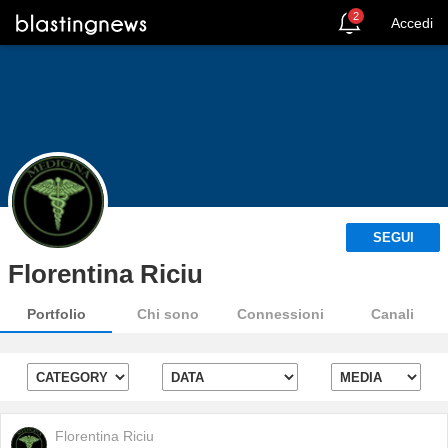
2
Accedi
SEGUI
Florentina Riciu
Portfolio
Chi sono
Connessioni
Canali
Florentina Riciu