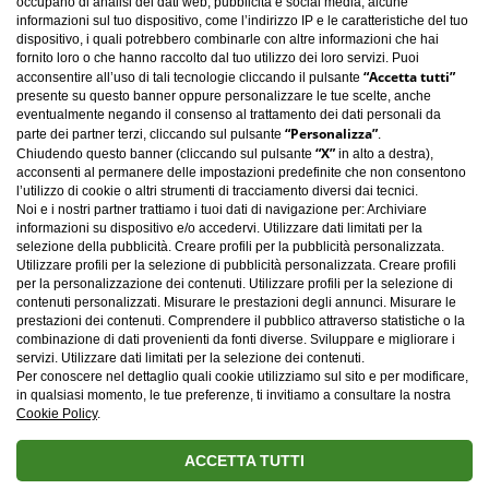
occupano di analisi dei dati web, pubblicità e social media, alcune
informazioni sul tuo dispositivo, come l’indirizzo IP e le caratteristiche del tuo
dispositivo, i quali potrebbero combinarle con altre informazioni che hai
fornito loro o che hanno raccolto dal tuo utilizzo dei loro servizi. Puoi
“Accetta tutti”
acconsentire all’uso di tali tecnologie cliccando il pulsante
presente su questo banner oppure personalizzare le tue scelte, anche
eventualmente negando il consenso al trattamento dei dati personali da
“Personalizza”
parte dei partner terzi, cliccando sul pulsante
.
“X”
Chiudendo questo banner (cliccando sul pulsante
in alto a destra),
acconsenti al permanere delle impostazioni predefinite che non consentono
l’utilizzo di cookie o altri strumenti di tracciamento diversi dai tecnici.
Noi e i nostri partner trattiamo i tuoi dati di navigazione per: Archiviare
informazioni su dispositivo e/o accedervi. Utilizzare dati limitati per la
selezione della pubblicità. Creare profili per la pubblicità personalizzata.
Utilizzare profili per la selezione di pubblicità personalizzata. Creare profili
per la personalizzazione dei contenuti. Utilizzare profili per la selezione di
Carica altro
contenuti personalizzati. Misurare le prestazioni degli annunci. Misurare le
prestazioni dei contenuti. Comprendere il pubblico attraverso statistiche o la
combinazione di dati provenienti da fonti diverse. Sviluppare e migliorare i
servizi. Utilizzare dati limitati per la selezione dei contenuti.
Per conoscere nel dettaglio quali cookie utilizziamo sul sito e per modificare,
in qualsiasi momento, le tue preferenze, ti invitiamo a consultare la nostra
Cookie Policy
.
ACCETTA TUTTI