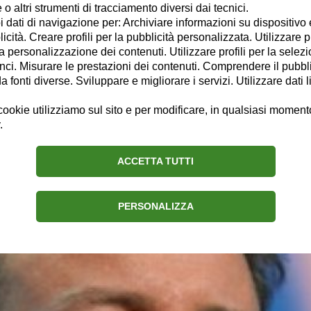
o altri strumenti di tracciamento diversi dai tecnici.
 oltre 20 anni e mi occupo principalmente di economia, imprese, lavoro
uoi dati di navigazione per: Archiviare informazioni su dispositivo 
 scritta e la televisione sia in Italia che - per diversi anni - all'estero
licità. Creare profili per la pubblicità personalizzata. Utilizzare p
enza e il dibattito in un periodo in cui ce n'è un gran bisogno.
la personalizzazione dei contenuti. Utilizzare profili per la selez
ci. Misurare le prestazioni dei contenuti. Comprendere il pubblic
Chi sono
Connessioni
fonti diverse. Sviluppare e migliorare i servizi. Utilizzare dati l
ookie utilizziamo sul sito e per modificare, in qualsiasi momento,
.
ACCETTA TUTTI
resa dei conti
PERSONALIZZA