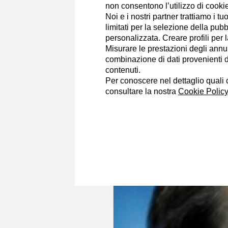
non consentono l’utilizzo di cookie 
Sono giornalista professionista da
Noi e i nostri partner trattiamo i t
monetarie. Ho lavorato per la stampa
limitati per la selezione della pubb
contributi di far crescere la conosc
personalizzata. Creare profili per 
Misurare le prestazioni degli annun
Portfolio
combinazione di dati provenienti da 
contenuti.
Per conoscere nel dettaglio quali c
consultare la nostra
Cookie Policy
Francesco Colonna
24/10/2014
Euro e Ue verso la 