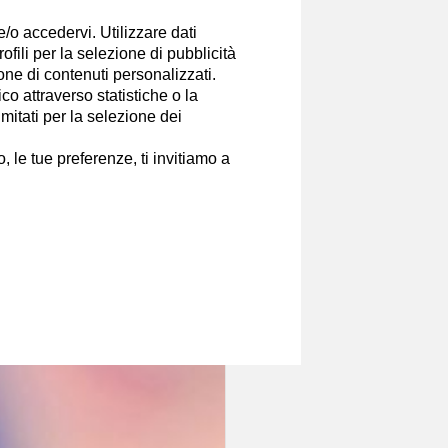
, Europa, politiche economiche e
e/o accedervi. Utilizzare dati
 (America Latina). Spero con i miei
rofili per la selezione di pubblicità
ione di contenuti personalizzati.
o attraverso statistiche o la
Canali
imitati per la selezione dei
 le tue preferenze, ti invitiamo a