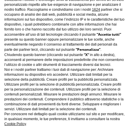
personalizzato rispetto alle tue esigenze di navigazione e per analizzare il
nostro traffico. Raccogliamo e condividiamo con i nostri
1624
partner che si
occupano di analisi dei dati web, pubblicità e social media, alcune
informazioni sul tuo dispositivo, come l’indirizzo IP e le caratteristiche del tuo
dispositivo, i quali potrebbero combinarle con altre informazioni che hai
fornito loro o che hanno raccolto dal tuo utilizzo dei loro servizi. Puoi
“Accetta tutti”
acconsentire all’uso di tali tecnologie cliccando il pulsante
presente su questo banner oppure personalizzare le tue scelte, anche
eventualmente negando il consenso al trattamento dei dati personali da
“Personalizza”
parte dei partner terzi, cliccando sul pulsante
.
“X”
Chiudendo questo banner (cliccando sul pulsante
in alto a destra),
acconsenti al permanere delle impostazioni predefinite che non consentono
l’utilizzo di cookie o altri strumenti di tracciamento diversi dai tecnici.
Noi e i nostri partner trattiamo i tuoi dati di navigazione per: Archiviare
informazioni su dispositivo e/o accedervi. Utilizzare dati limitati per la
selezione della pubblicità. Creare profili per la pubblicità personalizzata.
Utilizzare profili per la selezione di pubblicità personalizzata. Creare profili
per la personalizzazione dei contenuti. Utilizzare profili per la selezione di
Carica altro
contenuti personalizzati. Misurare le prestazioni degli annunci. Misurare le
prestazioni dei contenuti. Comprendere il pubblico attraverso statistiche o la
combinazione di dati provenienti da fonti diverse. Sviluppare e migliorare i
servizi. Utilizzare dati limitati per la selezione dei contenuti.
Per conoscere nel dettaglio quali cookie utilizziamo sul sito e per modificare,
in qualsiasi momento, le tue preferenze, ti invitiamo a consultare la nostra
Cookie Policy
.