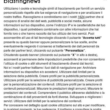
Utilizziamo i cookie e tecnologie simili di tracciamento per fornirti un servizio
Questa sezione offre informazioni trasparenti su Blasting
personalizzato rispetto alle tue esigenze di navigazione e per analizzare il
nostro traffico. Raccogliamo e condividiamo con i nostri
1624
partner che si
News, sui nostri processi editoriali e su come ci impegniamo a
occupano di analisi dei dati web, pubblicità e social media, alcune
creare news di qualità. Inoltre, afferma la nostra aderenza a
informazioni sul tuo dispositivo, come l’indirizzo IP e le caratteristiche del tuo
‘Trust Project - News with Integrity’
Blasting News non è
dispositivo, i quali potrebbero combinarle con altre informazioni che hai
ancora membro del programma, ma ha richiesto di farne
fornito loro o che hanno raccolto dal tuo utilizzo dei loro servizi. Puoi
parte; Trust Project non ha ancora effettuato una verifica di
acconsentire all’uso di tali tecnologie cliccando il pulsante
“Accetta tutti”
conformità agli standard.
presente su questo banner oppure personalizzare le tue scelte, anche
eventualmente negando il consenso al trattamento dei dati personali da
parte dei partner terzi, cliccando sul pulsante
“Personalizza”
.
Su di noi
Chiudendo questo banner (cliccando sul pulsante
“X”
in alto a destra),
acconsenti al permanere delle impostazioni predefinite che non consentono
Team editoriale
l’utilizzo di cookie o altri strumenti di tracciamento diversi dai tecnici.
Noi e i nostri partner trattiamo i tuoi dati di navigazione per: Archiviare
Corporate
informazioni su dispositivo e/o accedervi. Utilizzare dati limitati per la
selezione della pubblicità. Creare profili per la pubblicità personalizzata.
Redazione
Utilizzare profili per la selezione di pubblicità personalizzata. Creare profili
per la personalizzazione dei contenuti. Utilizzare profili per la selezione di
Informativa Privacy
contenuti personalizzati. Misurare le prestazioni degli annunci. Misurare le
prestazioni dei contenuti. Comprendere il pubblico attraverso statistiche o la
Cookie Policy
combinazione di dati provenienti da fonti diverse. Sviluppare e migliorare i
servizi. Utilizzare dati limitati per la selezione dei contenuti.
Blasting SA, IDI CHE-247.845.224, Via Carlo Frasca, 3 - 6900
Per conoscere nel dettaglio quali cookie utilizziamo sul sito e per modificare,
Lugano (Svizzera) Tel:
+39 0690258937
in qualsiasi momento, le tue preferenze, ti invitiamo a consultare la nostra